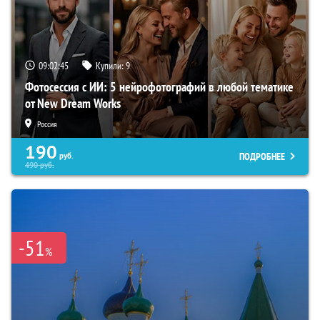
09:02:44
Купили:
9
Фотосессия с ИИ: 5 нейрофотографий в любой тематике
от New Dream Works
Россия
190
ПОДРОБНЕЕ
руб.
490
руб.
-51
%