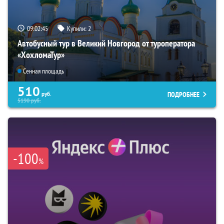
09:02:44
Купили:
2
Автобусный тур в Великий Новгород от туроператора
«ХохломаТур»
Сенная площадь
510
ПОДРОБНЕЕ
руб.
5190
руб.
-100
%