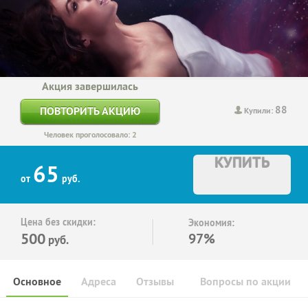
Акция завершилась
88
ПОВТОРИТЬ АКЦИЮ
Купили:
Человек проголосовало: 2
КУПИТЬ
65
от
руб.
Цена без скидки:
Экономия:
500
97%
руб.
Основное
Адреса
Отзывы
Вопросы по акции