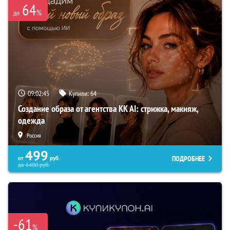
64
%
до
09:02:44
Купили:
64
Создание образа от агентства KK AI: стрижка, макияж,
одежда
Россия
499
ПОДРОБНЕЕ
от
руб.
до
6400
руб.
-61
%