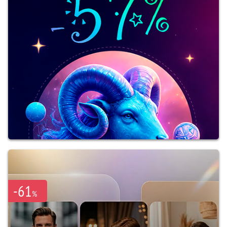
-61
%