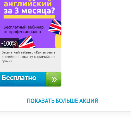
-100
%
Бесплатный вебинар «Как выучить
03:30:04
Получили:
16
английский новичку в кратчайшие
Россия
сроки»
Бесплатно
ПОКАЗАТЬ БОЛЬШЕ АКЦИЙ