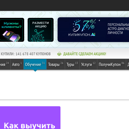
КУПИЛИ:
141 678 407
КУПОНОВ
ДАВАЙТЕ СДЕЛАЕМ АКЦИЮ!
24
1
31
26
13
12
86
ния
Авто
Обучение
Товары
Туры
Услуги
ПолучиКупон