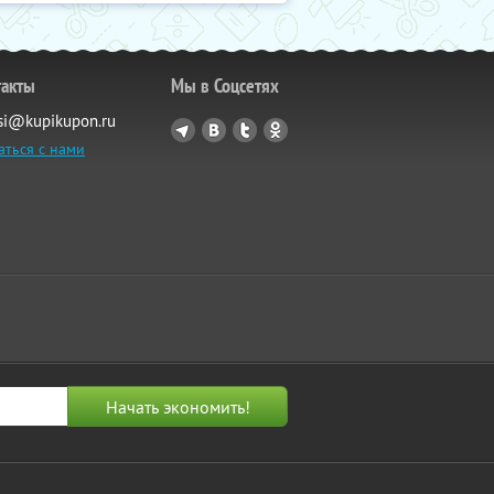
такты
Мы в Соцсетях
si@kupikupon.ru
аться с нами