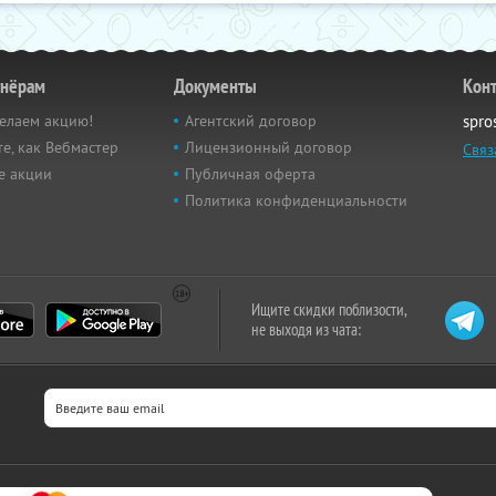
тнёрам
Документы
Кон
елаем акцию!
Агентский договор
spro
е, как Вебмастер
Лицензионный договор
Связ
е акции
Публичная оферта
Политика конфиденциальности
Ищите скидки поблизости,
не выходя из чата: