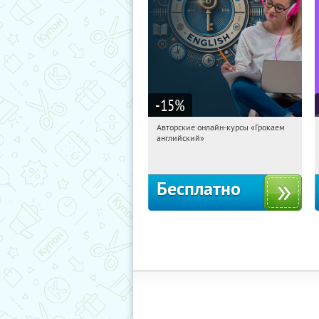
-15
%
Авторские онлайн-курсы «Грокаем
03:30:04
Получили:
4
английский»
Россия
Бесплатно