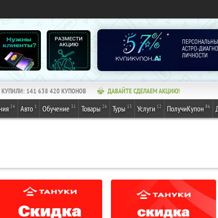
КУПИЛИ:
141 638 420
КУПОНОВ
ДАВАЙТЕ СДЕЛАЕМ АКЦИЮ!
24
1
31
26
13
12
86
ния
Авто
Обучение
Товары
Туры
Услуги
ПолучиКупон