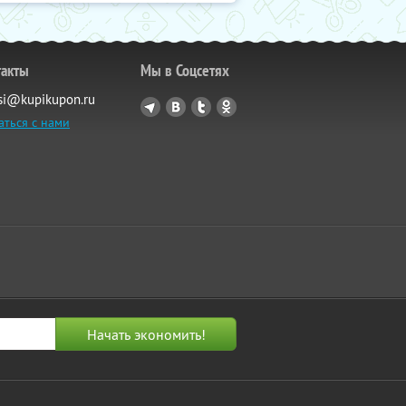
такты
Мы в Соцсетях
si@kupikupon.ru
аться с нами