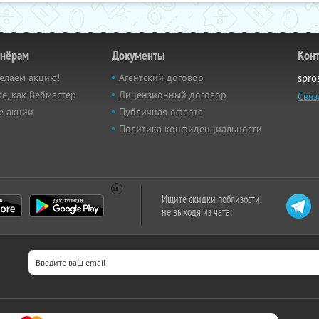
тнёрам
Документы
Кон
елаем акцию!
Агентский договор
spro
е, как Вебмастер
Лицензионный договор
Связ
е акции
Публичная оферта
Политика конфиденциальности
Ищите скидки поблизости,
не выходя из чата: