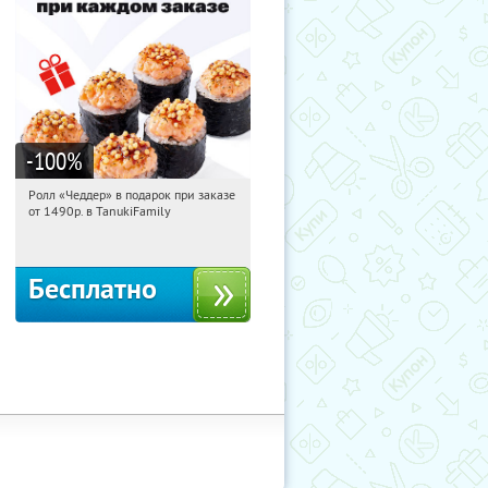
-100
%
Ролл «Чеддер» в подарок при заказе
12:40:21
Получили:
108
от 1490р. в TanukiFamily
Россия
Бесплатно