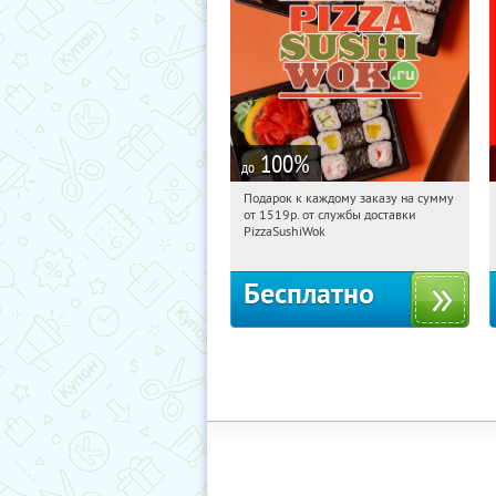
100
%
до
Подарок к каждому заказу на сумму
12:40:21
Получили:
196
от 1519р. от службы доставки
г. Москва
PizzaSushiWok
Бесплатно