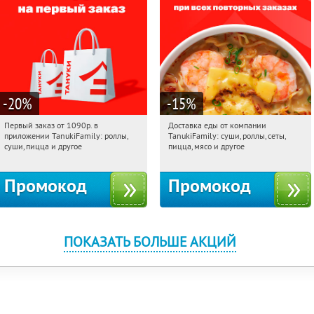
-20
%
-15
%
Первый заказ от 1090р. в
Доставка еды от компании
12:40:21
Получили:
256
12:40:21
Получили:
88
приложении TanukiFamily: роллы,
TanukiFamily: суши, роллы, сеты,
Россия
Россия
суши, пицца и другое
пицца, мясо и другое
Промокод
Промокод
ПОКАЗАТЬ БОЛЬШЕ АКЦИЙ