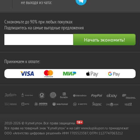
не выходя из чата:
Сэкономьте до 90% при любых покупках
Подпишитесь на самые выгодные предложения
Принимаем к оплате:
2010-2026 © КупиКупон. Все права защищены.
Все права на товарный знак "КупиКупон" и на сайт www.kupikupon.ru принадлежат
OOO «Агентство цифровых решений» ИНН 7705523387, ОГРН 1127747063212