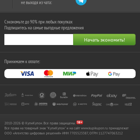
не выходя из чата:
Сэкономьте до 90% при любых покупках
Подпишитесь на самые выгодные предложения
Принимаем к оплате:
2010-2026 © КупиКупон. Все права защищены.
Все права на товарный знак "КупиКупон" и на сайт www.kupikupon.ru принадлежат
OOO «Агентство цифровых решений» ИНН 7705523387, ОГРН 1127747063212