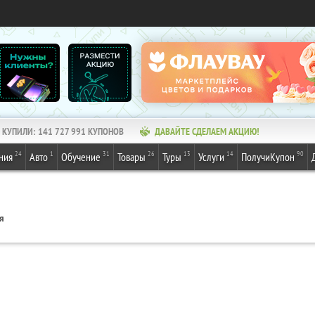
КУПИЛИ:
141 727 991
КУПОНОВ
ДАВАЙТЕ СДЕЛАЕМ АКЦИЮ!
24
1
31
26
13
14
90
ния
Авто
Обучение
Товары
Туры
Услуги
ПолучиКупон
я