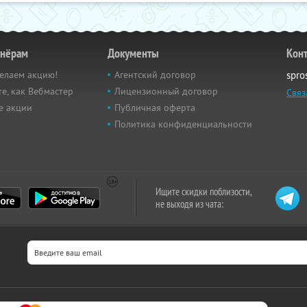
тнёрам
Документы
Кон
елаем акцию!
Агентский договор
spro
е, как Вебмастер
Лицензионный договор
Связ
е акции
Публичная оферта
Политика конфиденциальности
Ищите скидки поблизости,
не выходя из чата: