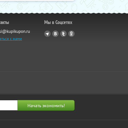
такты
Мы в Соцсетях
si@kupikupon.ru
аться с нами