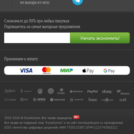
не выходя из чата:
Сэкономьте до 90% при любых покупках
Подпишитесь на самые выгодные предложения
Принимаем к оплате:
2010-2026 © КупиКупон. Все права защищены.
Все права на товарный знак "КупиКупон" и на сайт www.kupikupon.ru принадлежат
OOO «Агентство цифровых решений» ИНН 7705523387, ОГРН 1127747063212