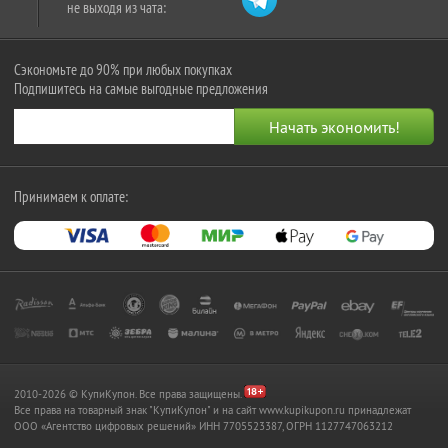
не выходя из чата:
Сэкономьте до 90% при любых покупках
Подпишитесь на самые выгодные предложения
Принимаем к оплате:
2010-2026 © КупиКупон. Все права защищены.
Все права на товарный знак "КупиКупон" и на сайт www.kupikupon.ru принадлежат
OOO «Агентство цифровых решений» ИНН 7705523387, ОГРН 1127747063212