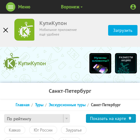
Меню
Воронеж
КупиКупон
Мобильное приложение
Загрузить
ещё удобнее
Санкт-Петербург
Главная
Туры
Экскурсионные туры
Санкт-Петербург
Показать на карте
По рейтингу
Кавказ
Юг России
Зауралье