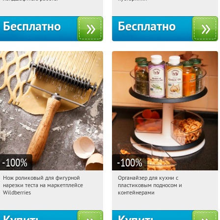
территориальное управление
Кутузовское
Бесплатно
Бесплатно
-100
%
-100
%
Нож роликовый для фигурной
Органайзер для кухни с
16:13:23
Получили:
266
16:13:23
Получили:
312
нарезки теста на маркетплейсе
пластиковым подносом и
Россия
Россия
Wildberries
контейнерами