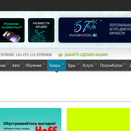
КУПИЛИ:
141 692 111
КУПОНОВ
ДАВАЙТЕ СДЕЛАЕМ АКЦИЮ!
24
1
31
26
13
12
85
ния
Авто
Обучение
Товары
Туры
Услуги
ПолучиКупон