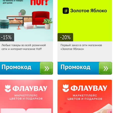
-15
%
-20
%
Любые товары во всей розничной
Первый заказ в сети магазинов
16:13:23
Получили:
83
16:13:23
Получи первым!
сети и интернет-магазине Hoff
«Золотое Яблоко»
Москва, 1-й Волоколамский проезд,
Россия
10с1
Промокод
Промокод