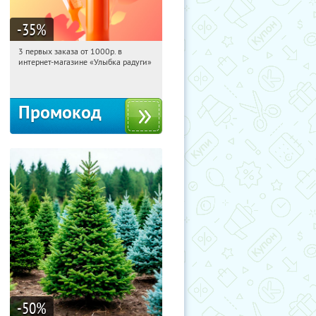
-35
%
3 первых заказа от 1000р. в
16:13:23
Получили:
12
интернет-магазине «Улыбка радуги»
Россия
Промокод
-50
%