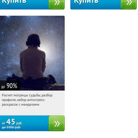
Купить
Купить
90
%
до
Расчет матрицы судьбы, разбор
16:13:23
Купили:
29
профиля, набор антистресс-
Россия
раскрасок с мандалами
45
от
руб.
до
3900
руб.