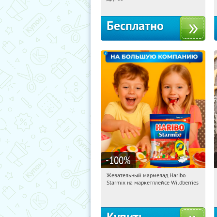
Бесплатно
-100
%
Жевательный мармелад Haribo
16:13:23
Получили:
613
Starmix на маркетплейсе Wildberries
Россия