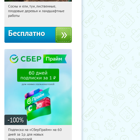
Сосны и ели, туи, лиственные,
16:13:23
Получили:
31
плодовые деревья и ландшафтные
Московская обл., г. Химки,
работы
территориальное управление
Кутузовское
Бесплатно
-100
%
Подписка на «СберПрайм» на 60
16:13:23
Получили:
10
дней за 1р. для новых
Россия
пользователей