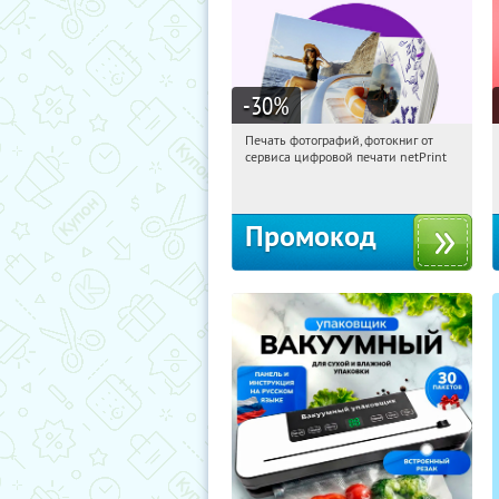
-30
%
Печать фотографий, фотокниг от
16:13:23
Получили:
4
сервиса цифровой печати netPrint
Россия
Промокод