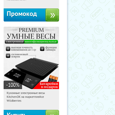
Промокод
-100
%
Кухонные электронные весы
16:13:23
Получили:
434
KitchenOK на маркетплейсе
Россия
Wildberries