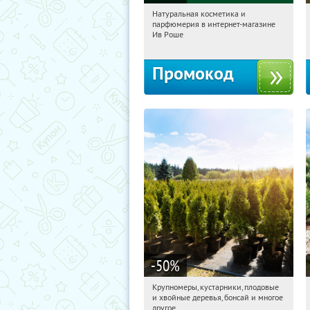
Натуральная косметика и
16:13:23
Получили:
1
парфюмерия в интернет-магазине
Россия
Ив Роше
Промокод
-50
%
Крупномеры, кустарники, плодовые
16:13:23
Получили:
28
и хвойные деревья, бонсай и многое
Москва, Рябиновая улица, 17
другое