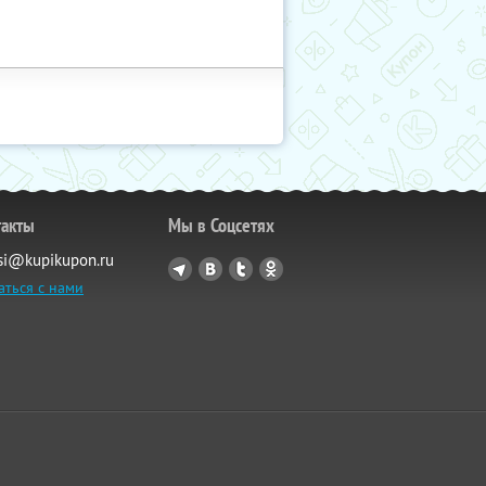
такты
Мы в Соцсетях
si@kupikupon.ru
аться с нами