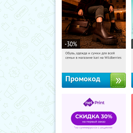
-30
%
Обувь, одежда и сумки для всей
16:13:23
Получили:
32
семьи в магазине kari на Wildberries
Россия
Промокод