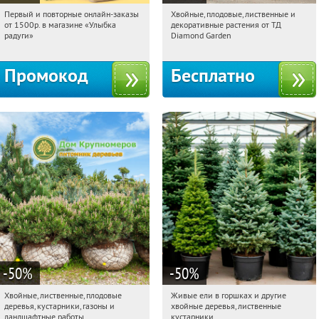
Первый и повторные онлайн-заказы
Хвойные, плодовые, лиственные и
16:13:23
Получили:
1
16:13:23
Получили:
15
от 1500р. в магазине «Улыбка
декоративные растения от ТД
Выставочная
Угрешская
Россия
радуги»
Diamond Garden
Промокод
Бесплатно
-50
%
-50
%
Хвойные, лиственные, плодовые
Живые ели в горшках и другие
16:13:23
Получили:
15
16:13:23
Получили:
53
деревья, кустарники, газоны и
хвойные деревья, лиственные
Павелецкая
Угрешская
Московская обл., г. Химки,
ландшафтные работы
кустарники