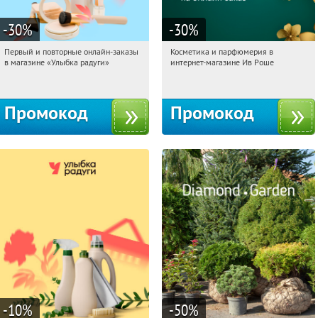
-30
%
-30
%
Первый и повторные онлайн-заказы
Косметика и парфюмерия в
16:13:23
Получили:
2
16:13:23
Получили:
2
в магазине «Улыбка радуги»
интернет-магазине Ив Роше
Россия
Россия
Промокод
Промокод
-10
%
-50
%