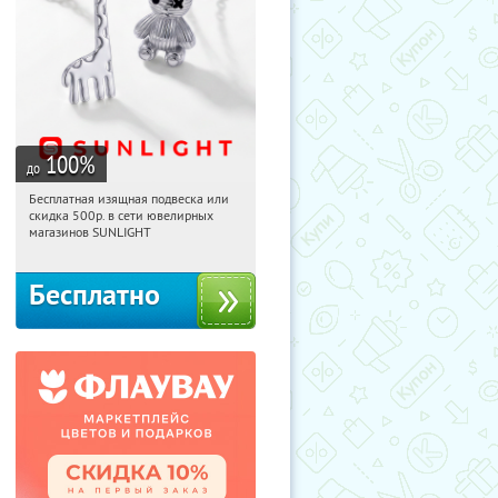
100
%
до
Бесплатная изящная подвеска или
16:13:23
Получили:
74
скидка 500р. в сети ювелирных
Россия
магазинов SUNLIGHT
Бесплатно