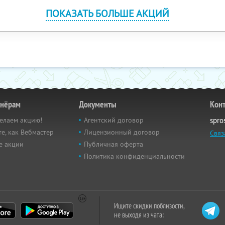
ПОКАЗАТЬ БОЛЬШЕ АКЦИЙ
тнёрам
Документы
Кон
елаем акцию!
Агентский договор
spro
е, как Вебмастер
Лицензионный договор
Связ
е акции
Публичная оферта
Политика конфиденциальности
Ищите скидки поблизости,
не выходя из чата: