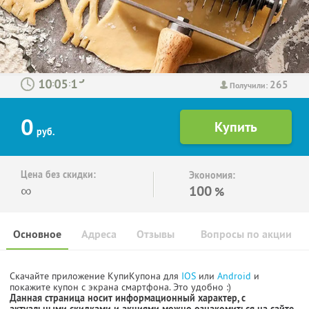
265
:
:
Получили:
0
руб.
Цена без скидки:
Экономия:
∞
100
%
Основное
Адреса
Отзывы
Вопросы по акции
Скачайте приложение КупиКупона для
IOS
или
Android
и
покажите купон с экрана смартфона. Это удобно :)
Данная страница носит информационный характер, с