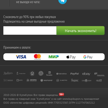
не выходя из чата:
Сэкономьте до 90% при любых покупках
Подпишитесь на самые выгодные предложения
Принимаем к оплате:
2010-2026 © КупиКупон. Все права защищены.
Все права на товарный знак "КупиКупон" и на сайт www.kupikupon.ru принадлежат
OOO «Агентство цифровых решений» ИНН 7705523387, ОГРН 1127747063212