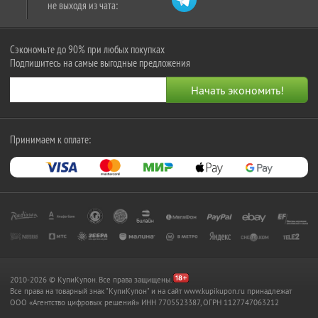
не выходя из чата:
Сэкономьте до 90% при любых покупках
Подпишитесь на самые выгодные предложения
Принимаем к оплате:
2010-2026 © КупиКупон. Все права защищены.
Все права на товарный знак "КупиКупон" и на сайт www.kupikupon.ru принадлежат
OOO «Агентство цифровых решений» ИНН 7705523387, ОГРН 1127747063212