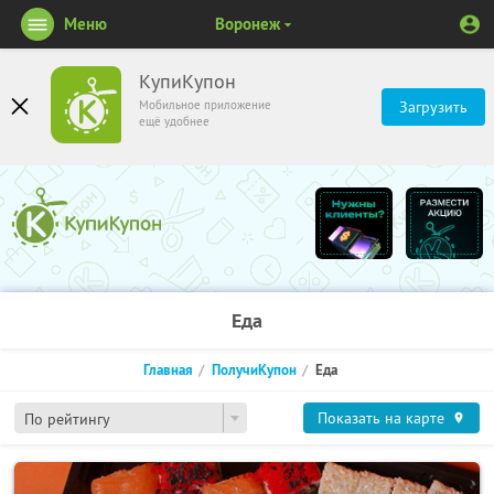
Меню
Воронеж
КупиКупон
Мобильное приложение
Загрузить
ещё удобнее
Еда
Главная
ПолучиКупон
Еда
Показать на карте
По рейтингу