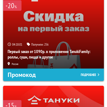
-20
%
04:18:01
Получили:
256
Первый заказ от 1090р. в приложении TanukiFamily:
роллы, суши, пицца и другое
Россия
Промокод
ПОДРОБНЕЕ
-15
%