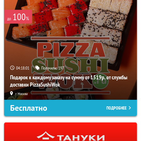
100
%
до
04:18:01
Получили:
197
Подарок к каждому заказу на сумму от 1519р. от службы
доставки PizzaSushiWok
г. Москва
Бесплатно
ПОДРОБНЕЕ