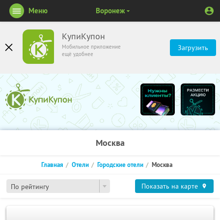
Меню
Воронеж
КупиКупон
Мобильное приложение
Загрузить
ещё удобнее
Москва
Главная
Отели
Городские отели
Москва
Показать на карте
По рейтингу