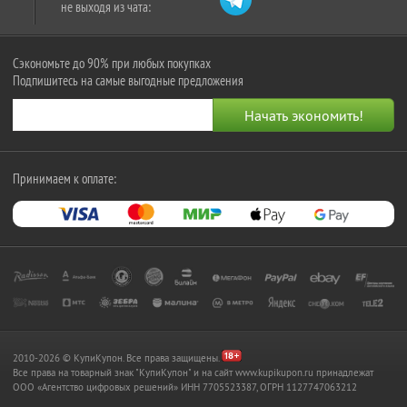
не выходя из чата:
Сэкономьте до 90% при любых покупках
Подпишитесь на самые выгодные предложения
Принимаем к оплате:
2010-2026 © КупиКупон. Все права защищены.
Все права на товарный знак "КупиКупон" и на сайт www.kupikupon.ru принадлежат
OOO «Агентство цифровых решений» ИНН 7705523387, ОГРН 1127747063212