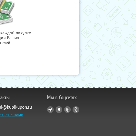
 каждой покупке
ции Ваших
телей
такты
Мы в Соцсетях
si@kupikupon.ru
аться с нами