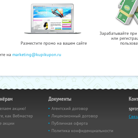
Зарабатывайте при
или регистра
Разместите промо на вашем сайте
пользова
ите на
marketing@kupikupon.ru
тнёрам
Документы
Кон
елаем акцию!
Агентский договор
spro
е, как Вебмастер
Лицензионный договор
Связ
е акции
Публичная оферта
Политика конфиденциальности