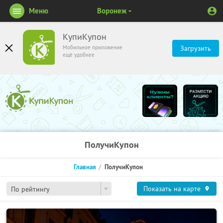
Меню
Воронеж
КупиКупон
Мобильное приложение
Загрузить
ещё удобнее
ПолучиКупон
Главная
ПолучиКупон
Показать на карте
По рейтингу