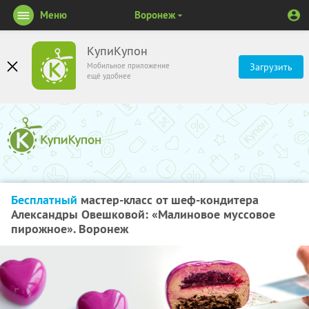
Меню
Воронеж
КупиКупон
Мобильное приложение
Загрузить
ещё удобнее
Бесплатный
мастер-класс от шеф-кондитера
Александры Овешковой: «Малиновое муссовое
пирожное». Воронеж