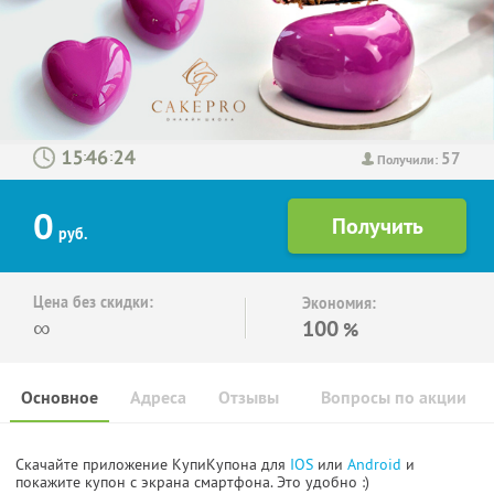
57
:
:
Получили:
0
руб.
Цена без скидки:
Экономия:
∞
100
%
Основное
Адреса
Отзывы
Вопросы по акции
Скачайте приложение КупиКупона для
IOS
или
Android
и
покажите купон с экрана смартфона. Это удобно :)