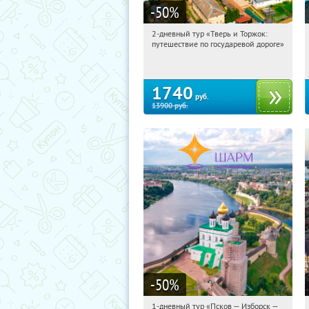
-50
%
2-дневный тур «Тверь и Торжок:
10:50:46
Купили:
30
путешествие по государевой дороге»
Достоевская
1740
руб.
13900
руб.
-50
%
1-дневный тур «Псков — Изборск —
10:50:46
Купили:
12