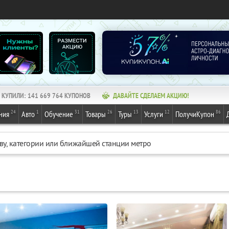
КУПИЛИ:
141 669 764
КУПОНОВ
ДАВАЙТЕ СДЕЛАЕМ АКЦИЮ!
24
1
31
26
13
12
86
ния
Авто
Обучение
Товары
Туры
Услуги
ПолучиКупон