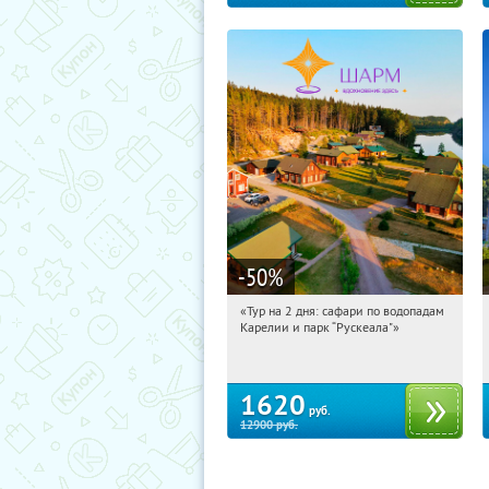
-50
%
«Тур на 2 дня: сафари по водопадам
10:50:46
Купили:
6
Карелии и парк “Рускеала"»
Достоевская
1620
руб.
12900
руб.