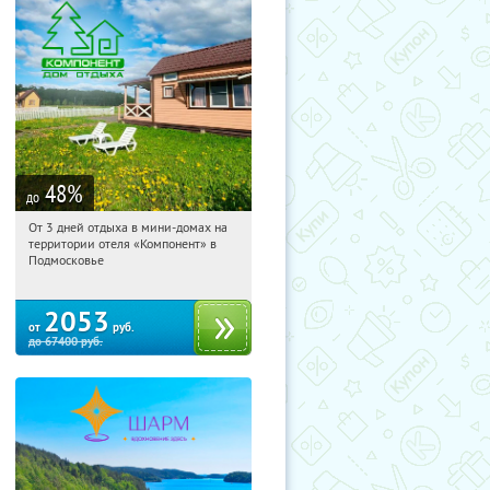
48
%
до
От 3 дней отдыха в мини-домах на
10:50:46
Купили:
117
территории отеля «Компонент» в
Московская обл., Солнечногорский р-
Подмосковье
н, д. Колтышево, 1
2053
от
руб.
до
67400
руб.