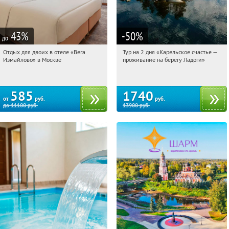
43
%
-50
%
до
Отдых для двоих в отеле «Вега
Тур на 2 дня «Карельское счастье —
10:50:46
Купили:
44
10:50:46
Купили:
39
Измайлово» в Москве
проживание на берегу Ладоги»
Партизанская
Достоевская
585
1740
от
руб.
руб.
до
11100
руб.
13900
руб.