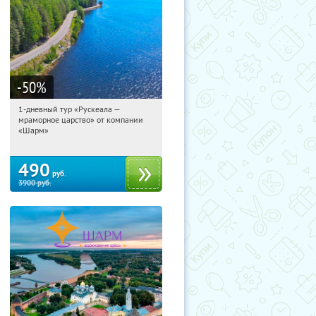
-50
%
1-дневный тур «Рускеала —
10:50:46
Купили:
48
мраморное царство» от компании
Достоевская
«Шарм»
490
руб.
3900
руб.