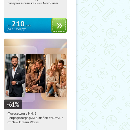
лазером в сети клиник NovoLaser
210
от
руб.
до
18250
руб.
-61
%
Фотосессия с ИИ: 5
10:50:46
Купили:
9
нейрофотографий в любой тематике
Россия
от New Dream Works