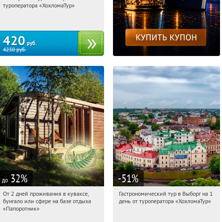
туроператора «ХохломаТур»
Сенная площадь
420
руб.
4230
руб.
32
%
-51
%
до
От 2 дней проживания в куваксе,
Гастрономический тур в Выборг на 1
10:50:46
Купили:
7
10:50:46
Купили:
5
бунгало или сфере на базе отдыха
день от туроператора «ХохломаТур»
Сенная площадь
Респ. Карелия, г. Лахденпохья
«Папоротник»
(Координаты для навигатора: