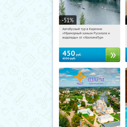
-51
%
Автобусный тур в Карелию
10:50:46
Купили:
24
«Мраморный каньон Рускеала и
Сенная площадь
водопады» от «ХохломаТур»
450
руб.
4550
руб.