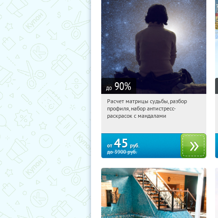
90
%
до
Расчет матрицы судьбы, разбор
10:50:46
Купили:
29
профиля, набор антистресс-
Россия
раскрасок с мандалами
45
от
руб.
до
3900
руб.