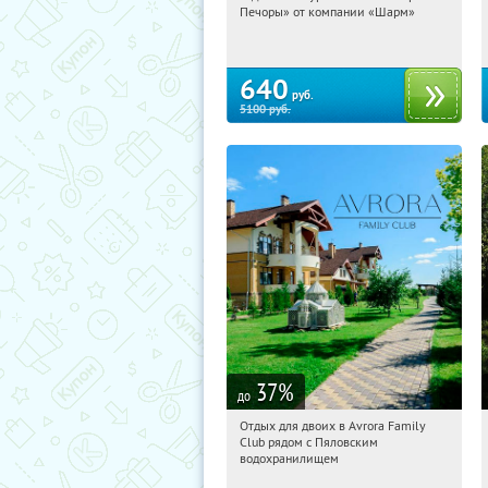
Печоры» от компании «Шарм»
Достоевская
640
руб.
5100
руб.
37
%
до
Отдых для двоих в Avrora Family
10:50:46
Купили:
10
Club рядом с Пяловским
Московская обл., Мытищинский р-н,
водохранилищем
д. Степаньково, ул. Рождественская, д.