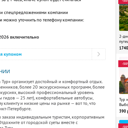
-50
ими спецпредложениями компании
 можно уточнить по телефону компании:
2-дн
 2026 включительно
путе
174
ся купоном
-50
НИИ
 Тур» организует достойный и комфортный отдых.
енников, более 20 экскурсионных программ, более
скурсиях, высокий профессиональный уровень
 гидов — 25 лет), комфортабельные автобусы,
Тур 
клиенту и низкие цены на рынке — вот то, что
Выбо
нкт-Петербурге.
390
ля заказа индивидуальным туристам, корпоративным
тдохните от городской суеты вместе с
-50
а Тур».