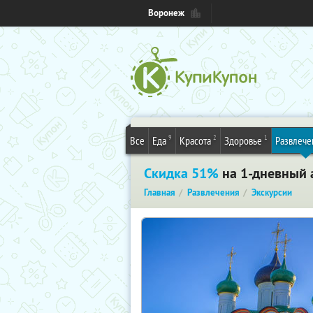
Воронеж
9
2
1
Все
Еда
Красота
Здоровье
Развлече
Скидка 51%
на 1-дневный 
Главная
Развлечения
Экскурсии