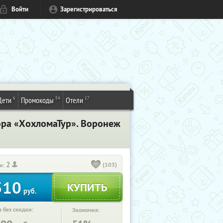
Войти
Зарегистрироваться
6
54
17
Дети
Промокоды
Отели
ора «ХохломаТур». Воронеж
2
(103)
и:
510
руб.
 без скидки:
Экономия: