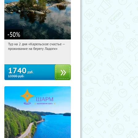
-50
%
Тур на 2 дня «Карельское счастье —
11:06:48
Купили:
39
проживание на берегу Ладоги»
Достоевская
1740
руб.
13900
руб.