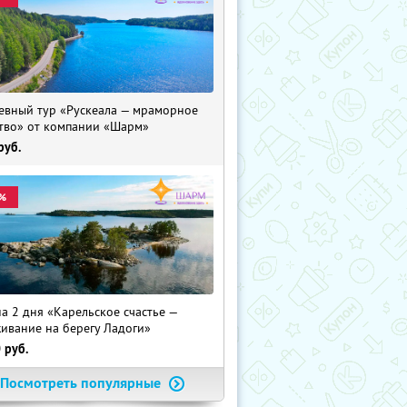
евный тур «Рускеала — мраморное
тво» от компании «Шарм»
руб.
%
на 2 дня «Карельское счастье —
ивание на берегу Ладоги»
0
руб.
Посмотреть популярные