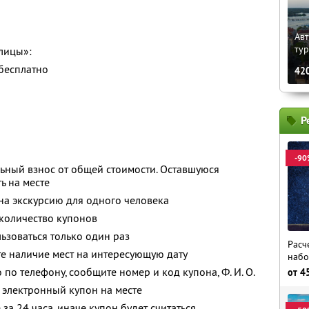
Авт
ту
лицы»:
 бесплатно
42
Р
-90
ьный взнос от общей стоимости. Оставшуюся
ь на месте
 на экскурсию для одного человека
количество купонов
зоваться только один раз
Расч
е наличие мест на интересующую дату
набо
о по телефону, сообщите номер и код купона,
Ф. И. О.
от
4
 электронный купон на месте
за 24 часа, иначе купон будет считаться