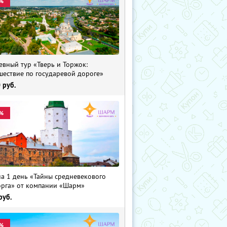
%
евный тур «Тверь и Торжок:
шествие по государевой дороге»
0
руб.
%
на 1 день «Тайны средневекового
рга» от компании «Шарм»
руб.
%