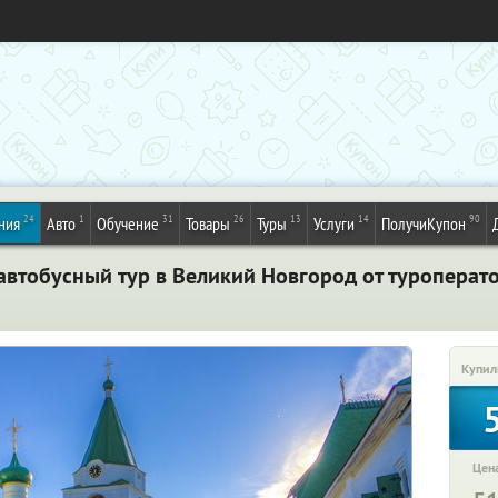
24
1
31
26
13
14
90
ния
Авто
Обучение
Товары
Туры
Услуги
ПолучиКупон
автобусный тур в Великий Новгород от туроперат
Купил
Цена