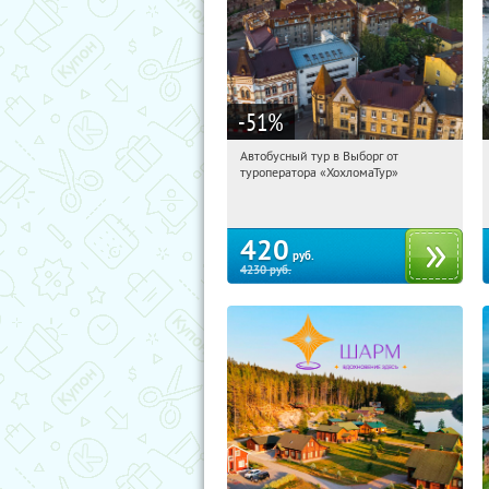
-51
%
Автобусный тур в Выборг от
11:06:48
Купили:
9
туроператора «ХохломаТур»
Сенная площадь
420
руб.
4230
руб.