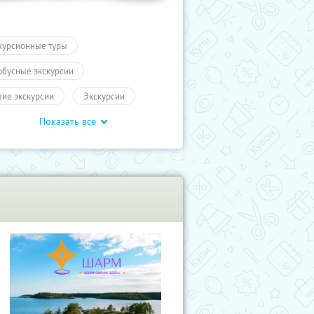
курсионные туры
обусные экскурсии
ие экскурсии
Экскурсии
Показать все
ы
Другие города России
влечения