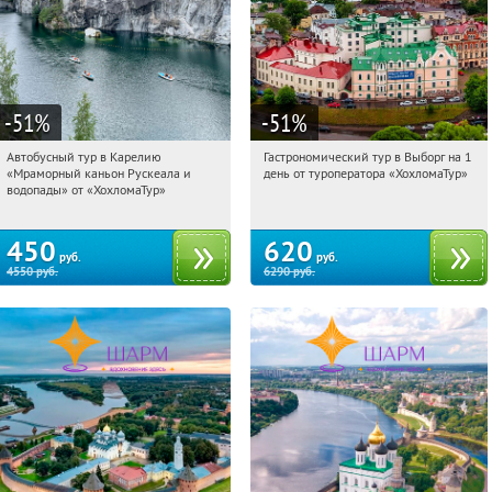
-51
%
-51
%
Автобусный тур в Карелию
Гастрономический тур в Выборг на 1
11:06:48
Купили:
24
11:06:48
Купили:
5
«Мраморный каньон Рускеала и
день от туроператора «ХохломаТур»
Сенная площадь
Сенная площадь
водопады» от «ХохломаТур»
450
620
руб.
руб.
4550
руб.
6290
руб.