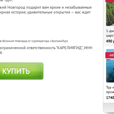
икий Новгород подарит вам яркие и незабываемые
ирная история, удивительные открытия — вас ждет
1-дн
царс
в Великий Новгород от туроператора «ХохломаТур»
490
 ограниченной ответственность "КАРЕЛИЯГИД",
ИНН
56
-50
КУПИТЬ
Тур 
прож
174