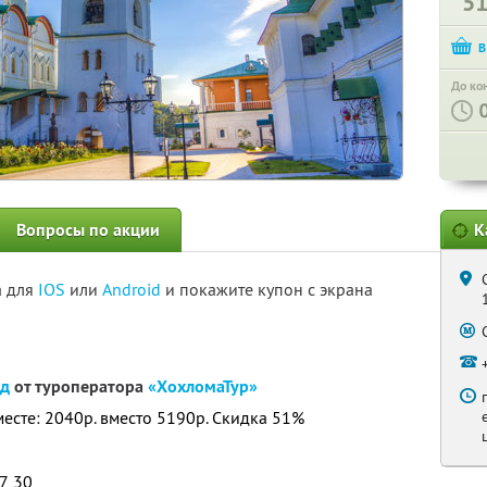
5
До ко
Вопросы по акции
К
а для
IOS
или
Android
и покажите купон с экрана
од
от туроператора
«ХохломаТур»
месте: 2040р. вместо 5190р. Скидка 51%
7, 30