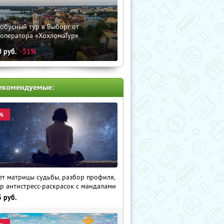
обусный тур в Выборг от
роператора «ХохломаТур»
0
руб.
-51%
екомендуемые:
%
ет матрицы судьбы, разбор профиля,
р антистресс-раскрасок с мандалами
5
руб.