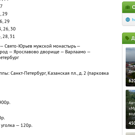
27
О
5, 29
h
26, 29
3, 26, 30
4, 28, 31
Д
 — Свято-Юрьев мужской монастырь —
род — Ярославово дворище — Варлаамо —
Петербург
Гас
ден
пы: Санкт-Петербург, Казанская пл., д. 2 (парковка
62
900р.
Ав
«М
во
0р.
45
уголка — 120р.