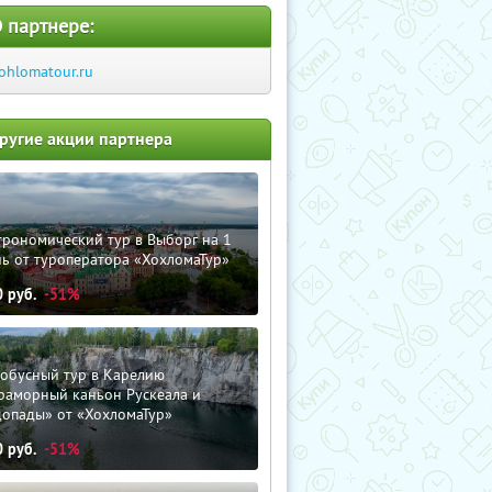
 партнере:
ohlomatour.ru
ругие акции партнера
трономический тур в Выборг на 1
ь от туроператора «ХохломаТур»
0
руб.
-51%
тобусный тур в Карелию
раморный каньон Рускеала и
допады» от «ХохломаТур»
0
руб.
-51%