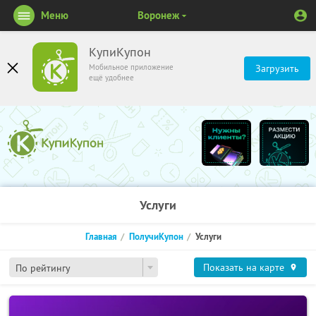
Меню
Воронеж
КупиКупон
Мобильное приложение
Загрузить
ещё удобнее
Услуги
Главная
ПолучиКупон
Услуги
Показать на карте
По рейтингу