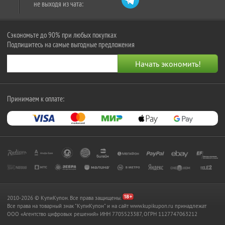
не выходя из чата:
Сэкономьте до 90% при любых покупках
Подпишитесь на самые выгодные предложения
Принимаем к оплате:
2010-2026 © КупиКупон. Все права защищены.
Все права на товарный знак "КупиКупон" и на сайт www.kupikupon.ru принадлежат
OOO «Агентство цифровых решений» ИНН 7705523387, ОГРН 1127747063212