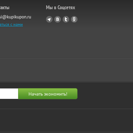
такты
Мы в Соцсетях
si@kupikupon.ru
аться с нами