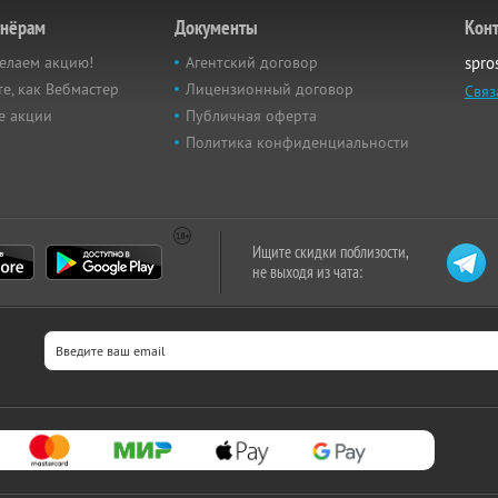
тнёрам
Документы
Кон
елаем акцию!
Агентский договор
spro
е, как Вебмастер
Лицензионный договор
Связ
е акции
Публичная оферта
Политика конфиденциальности
Ищите скидки поблизости,
не выходя из чата: