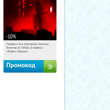
-10
%
Первая и все повторные покупки
20:40:56
Получили:
155
билетов от 3000р. в сервисе
Россия
«Яндекс Афиша»
Промокод