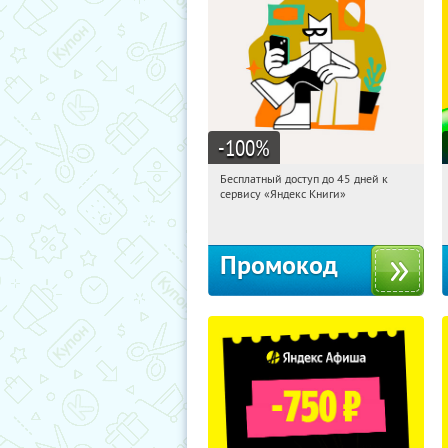
-100
%
Бесплатный доступ до 45 дней к
20:40:56
Получи первым!
сервису «Яндекс Книги»
Россия
Промокод