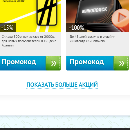
-15
%
-100
%
Скидка 300р. при заказе от 2000р.
До 45 дней доступа в онлайн-
20:40:56
Получили:
65
20:40:56
Получили:
113
для новых пользователей в «Яндекс
кинотеатр «Кинопоиск»
Россия
Россия
Афише»
Промокод
Промокод
ПОКАЗАТЬ БОЛЬШЕ АКЦИЙ