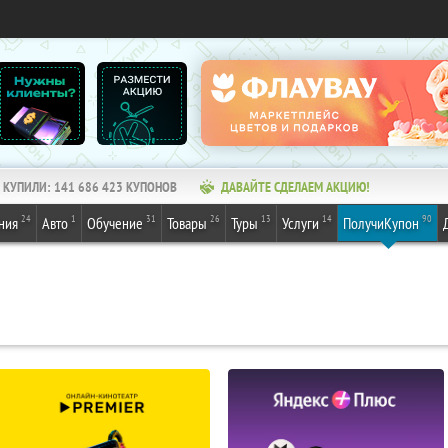
КУПИЛИ:
141 686 423
КУПОНОВ
ДАВАЙТЕ СДЕЛАЕМ АКЦИЮ!
24
1
31
26
13
14
90
ния
Авто
Обучение
Товары
Туры
Услуги
ПолучиКупон