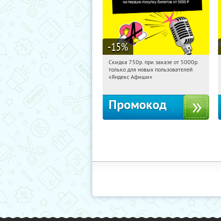
-15
%
Скидка 750р. при заказе от 5000р.
20:40:56
Получили:
114
только для новых пользователей
Россия
«Яндекс Афиши»
Промокод