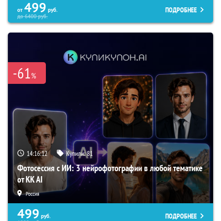
499
ПОДРОБНЕЕ
от
руб.
до
6400
руб.
-61
%
14:16:11
Купили:
81
Фотосессия с ИИ: 3 нейрофотографии в любой тематике
от KK AI
Россия
499
ПОДРОБНЕЕ
руб.