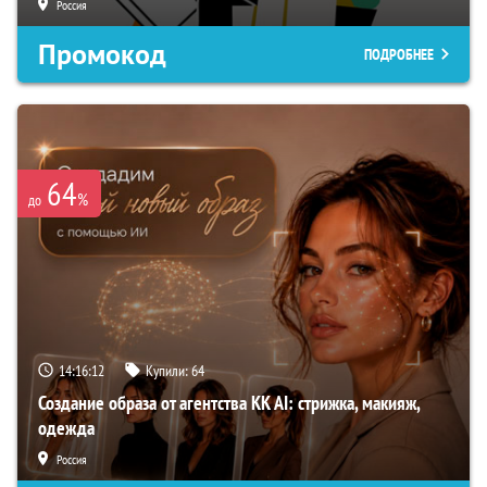
Россия
Промокод
ПОДРОБНЕЕ
64
%
до
14:16:11
Купили:
64
Создание образа от агентства KK AI: стрижка, макияж,
одежда
Россия