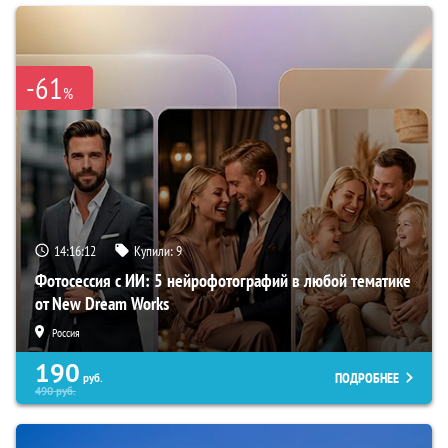
-61
%
14:16:11
Купили:
9
Фотосессия с ИИ: 5 нейрофотографий в любой тематике
от New Dream Works
Россия
190
ПОДРОБНЕЕ
руб.
490
руб.