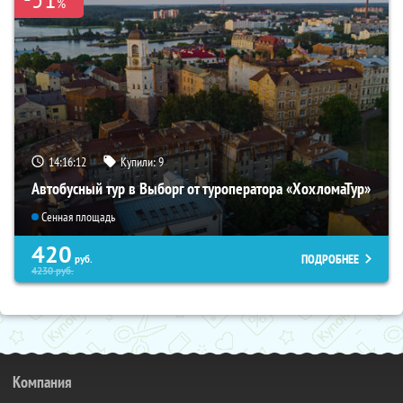
%
14:16:11
Купили:
9
Автобусный тур в Выборг от туроператора «ХохломаТур»
Сенная площадь
420
ПОДРОБНЕЕ
руб.
4230
руб.
Компания