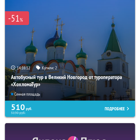
-51
%
14:16:11
Купили:
2
Автобусный тур в Великий Новгород от туроператора
«ХохломаТур»
Сенная площадь
510
ПОДРОБНЕЕ
руб.
5190
руб.