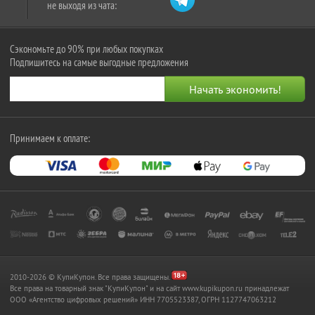
не выходя из чата:
Сэкономьте до 90% при любых покупках
Подпишитесь на самые выгодные предложения
Принимаем к оплате:
2010-2026 © КупиКупон. Все права защищены.
Все права на товарный знак "КупиКупон" и на сайт www.kupikupon.ru принадлежат
OOO «Агентство цифровых решений» ИНН 7705523387, ОГРН 1127747063212