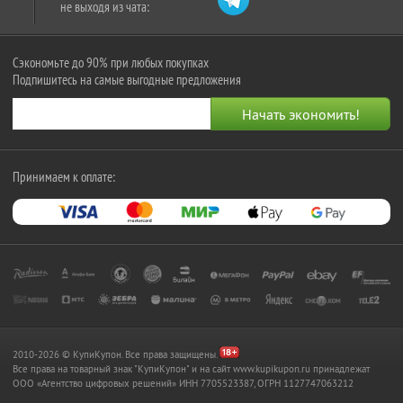
не выходя из чата:
Сэкономьте до 90% при любых покупках
Подпишитесь на самые выгодные предложения
Принимаем к оплате:
2010-2026 © КупиКупон. Все права защищены.
Все права на товарный знак "КупиКупон" и на сайт www.kupikupon.ru принадлежат
OOO «Агентство цифровых решений» ИНН 7705523387, ОГРН 1127747063212