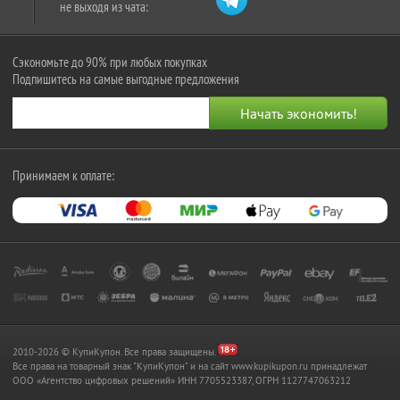
не выходя из чата:
Сэкономьте до 90% при любых покупках
Подпишитесь на самые выгодные предложения
Принимаем к оплате:
2010-2026 © КупиКупон. Все права защищены.
Все права на товарный знак "КупиКупон" и на сайт www.kupikupon.ru принадлежат
OOO «Агентство цифровых решений» ИНН 7705523387, ОГРН 1127747063212