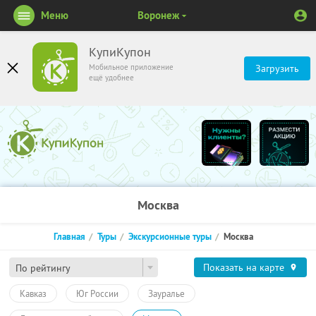
Меню
Воронеж
КупиКупон
Мобильное приложение
Загрузить
ещё удобнее
Москва
Главная
Туры
Экскурсионные туры
Москва
Показать на карте
По рейтингу
Кавказ
Юг России
Зауралье