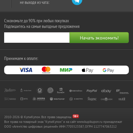
не выходя из чата:
Сэкономьте до 90% при любых покупках
Подпишитесь на самые выгодные предложения
Принимаем к оплате:
2010-2026 © КупиКупон. Все права защищены.
Все права на товарный знак "КупиКупон" и на сайт www.kupikupon.ru принадлежат
OOO «Агентство цифровых решений» ИНН 7705523387, ОГРН 1127747063212