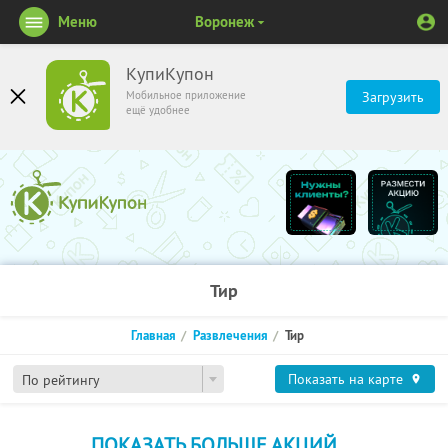
Меню
Воронеж
КупиКупон
Мобильное приложение
Загрузить
ещё удобнее
Тир
Главная
Развлечения
Тир
Показать на карте
По рейтингу
ПОКАЗАТЬ БОЛЬШЕ АКЦИЙ