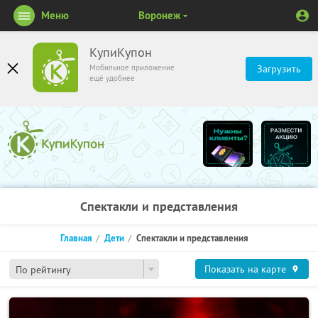
Меню
Воронеж
КупиКупон
Мобильное приложение
Загрузить
ещё удобнее
Спектакли и представления
Главная
Дети
Спектакли и представления
Показать на карте
По рейтингу