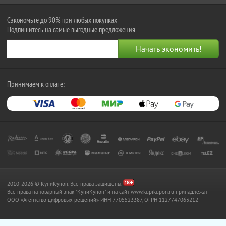
Сэкономьте до 90% при любых покупках
Подпишитесь на самые выгодные предложения
Принимаем к оплате:
2010-2026 © КупиКупон. Все права защищены.
Все права на товарный знак "КупиКупон" и на сайт www.kupikupon.ru принадлежат
OOO «Агентство цифровых решений» ИНН 7705523387, ОГРН 1127747063212