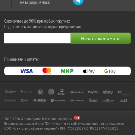
не выходя из чата:
Сэкономьте до 90% при любых покупках
Подпишитесь на самые выгодные предложения
Принимаем к оплате:
2010-2026 © КупиКупон. Все права защищены.
Все права на товарный знак "КупиКупон" и на сайт www.kupikupon.ru принадлежат
OOO «Агентство цифровых решений» ИНН 7705523387, ОГРН 1127747063212