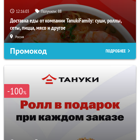
12:16:02
Получили:
88
Доставка еды от компании TanukiFamily: суши, роллы,
сеты, пицца, мясо и другое
Россия
Промокод
ПОДРОБНЕЕ
-100
%