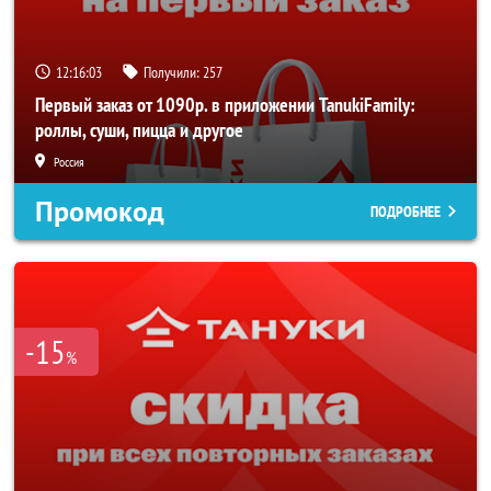
12:16:02
Получили:
257
Первый заказ от 1090р. в приложении TanukiFamily:
роллы, суши, пицца и другое
Россия
Промокод
ПОДРОБНЕЕ
-15
%