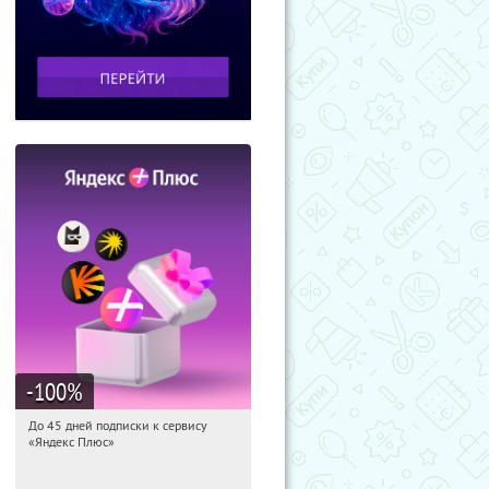
-100
%
До 45 дней подписки к сервису
10:03:44
Получили:
19
«Яндекс Плюс»
Россия