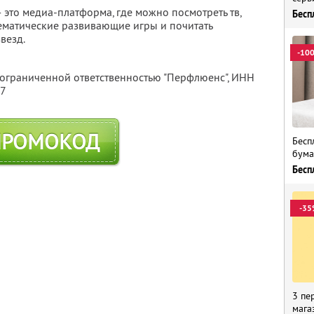
 это медиа-платформа, где можно посмотреть тв,
Бесп
 тематические развивающие игры и почитать
везд.
-10
 ограниченной ответственностью "Перфлюенс",
ИНН
57
ПРОМОКОД
Бесп
бума
Бесп
-35
3 пе
мага