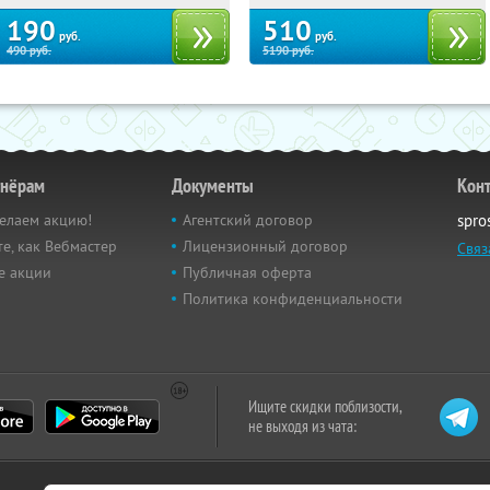
190
510
руб.
руб.
490
руб.
5190
руб.
тнёрам
Документы
Кон
елаем акцию!
Агентский договор
spro
е, как Вебмастер
Лицензионный договор
Связ
е акции
Публичная оферта
Политика конфиденциальности
Ищите скидки поблизости,
не выходя из чата: