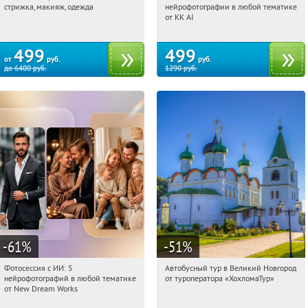
стрижка, макияж, одежда
нейрофотографии в любой тематике
Россия
Россия
от KK AI
499
499
от
руб.
руб.
до
6400
руб.
1290
руб.
-61
%
-51
%
Фотосессия с ИИ: 5
Автобусный тур в Великий Новгород
10:03:44
Купили:
10
10:03:44
Купили:
2
нейрофотографий в любой тематике
от туроператора «ХохломаТур»
Сенная площадь
Россия
от New Dream Works