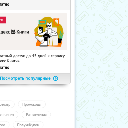
латно
0%
латный доступ до 45 дней к сервису
екс Книги»
латно
Посмотреть популярные
отеатр
Промокоды
влечения
Развлечения
гое
ПолучиКупон