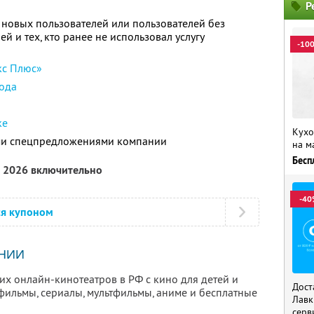
Р
 новых пользователей или пользователей без
й и тех, кто ранее не использовал услугу
-10
кс Плюс»
ода
ке
Кухо
ими спецпредложениями компании
на м
Бесп
а 2026 включительно
-40
ся купоном
НИИ
х онлайн-кинотеатров в РФ с кино для детей и
Дост
фильмы, сериалы, мультфильмы, аниме и бесплатные
Лавк
серв