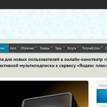
24
1
31
26
13
12
85
ния
Авто
Обучение
Товары
Туры
Услуги
ПолучиКупон
па для новых пользователей в онлайн-кинотеатр «
 активной мультиподписки к сервису «Яндекс плю
Получ
Цена