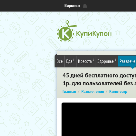
Воронеж
8
2
1
Все
Еда
Красота
Здоровье
Развлече
45 дней бесплатного досту
1р. для пользователей без
Главная
Развлечения
Кинотеатр