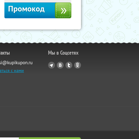
Промокод
такты
Мы в Соцсетях
si@kupikupon.ru
аться с нами