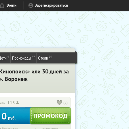
Войти
Зарегистрироваться
6
49
16
Дети
Промокоды
Отели
Кинопоиск» или 30 дней за
с». Воронеж
113
(2)
или:
0
руб.
 без скидки: