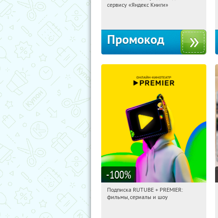
сервису «Яндекс Книги»
Россия
Промокод
-100
%
Подписка RUTUBE + PREMIER:
10:03:44
Получили:
3
фильмы, сериалы и шоу
Россия