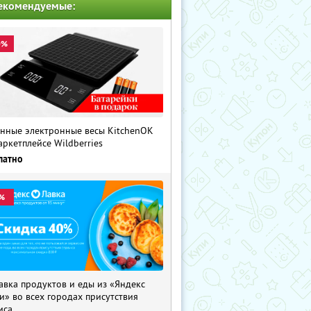
екомендуемые:
0%
нные электронные весы KitchenOK
аркетплейсе Wildberries
латно
%
авка продуктов и еды из «Яндекс
и» во всех городах присутствия
иса