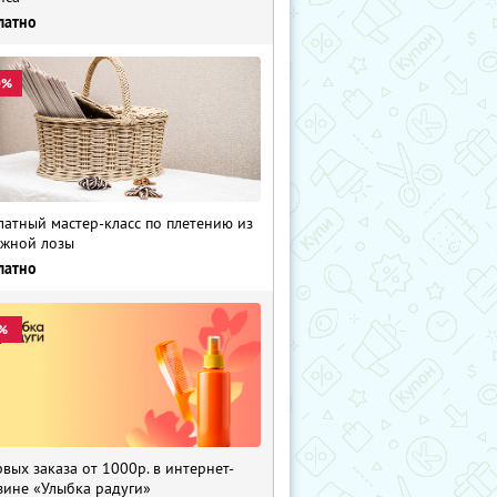
латно
0%
латный мастер-класс по плетению из
жной лозы
латно
%
рвых заказа от 1000р. в интернет-
зине «Улыбка радуги»