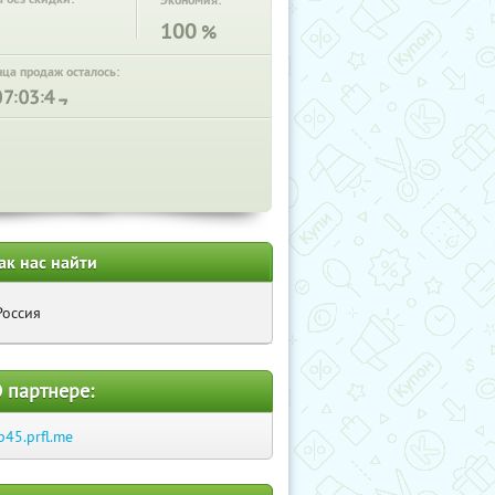
Экономия:
100
%
нца продаж осталось:
:
:
ак нас найти
Россия
 партнере:
p45.prfl.me