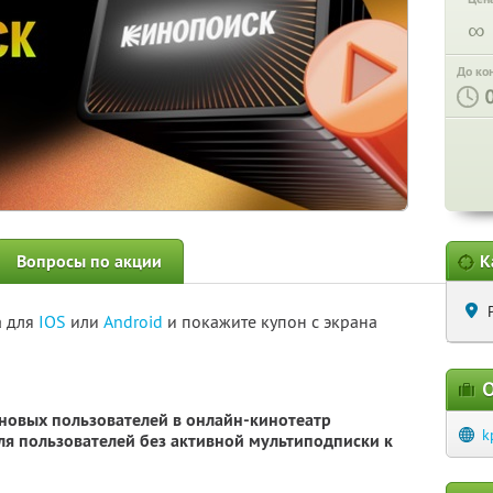
∞
До ко
Вопросы по акции
К
а для
IOS
или
Android
и покажите купон с экрана
О
 новых пользователей в онлайн-кинотеатр
k
для пользователей без активной мультиподписки к