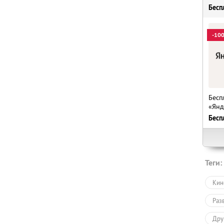
Бесп
-10
Бесп
«Янд
Бесп
Теги:
Кин
Раз
Дру