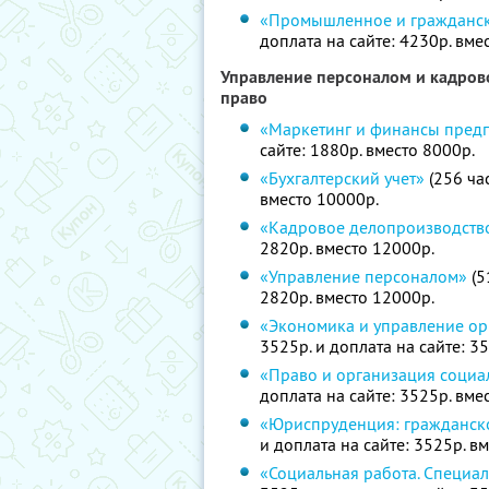
«Промышленное и гражданск
доплата на сайте: 4230р. вме
Управление персоналом и кадрово
право
«Маркетинг и финансы пред
сайте: 1880р. вместо 8000р.
«Бухгалтерский учет»
(256 час
вместо 10000р.
«Кадровое делопроизводств
2820р. вместо 12000р.
«Управление персоналом»
(5
2820р. вместо 12000р.
«Экономика и управление ор
3525р. и доплата на сайте: 3
«Право и организация социа
доплата на сайте: 3525р. вме
«Юриспруденция: гражданск
и доплата на сайте: 3525р. в
«Социальная работа. Специал