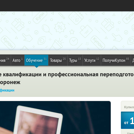
24
1
31
25
13
12
85
ния
Авто
Обучение
Товары
Туры
Услуги
ПолучиКупон
 квалификации и профессиональная переподгото
Воронеж
фикации
Купил
от
Цена