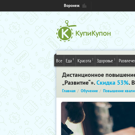
Воронеж
8
2
1
Все
Еда
Красота
Здоровье
Развлече
Дистанционное повышение
„Развитие“».
Скидка 53%
. 
Главная
Обучение
Повышение квали