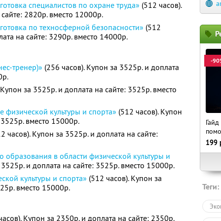
a
отовка специалистов по охране труда»
(512 часов).
 сайте: 2820р. вместо 12000р.
готовка по техносферной безопасности»
(512
Р
лата на сайте: 3290р. вместо 14000р.
-90
нес-тренер)»
(256 часов). Купон за 3525р. и доплата
0р.
 Купон за 3525р. и доплата на сайте: 3525р. вместо
е физической культуры и спорта»
(512 часов). Купон
: 3525р. вместо 15000р.
Гайд
пом
2 часов). Купон за 3525р. и доплата на сайте:
199
о образования в области физической культуры и
 3525р. и доплата на сайте: 3525р. вместо 15000р.
ской культуры и спорта»
(512 часов). Купон за
Теги:
525р. вместо 15000р.
Эко
часов). Купон за 2350р. и доплата на сайте: 2350р.