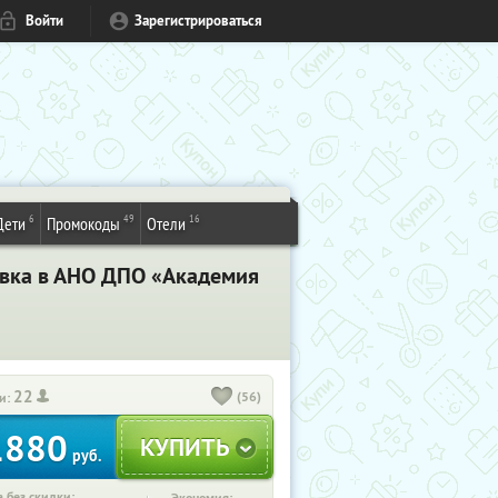
Войти
Зарегистрироваться
6
49
16
Дети
Промокоды
Отели
вка в АНО ДПО «Академия
22
(56)
и:
1880
руб.
 без скидки: