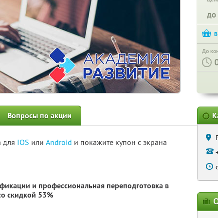
до
До ко
Вопросы по акции
К
а для
IOS
или
Android
и покажите купон с экрана
фикации и профессиональная переподготовка в
о скидкой 53%
О