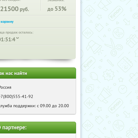
Экономия:
21500
53%
до
руб.
нца продаж осталось:
:
:
ак нас найти
Россия
+7(800)555-41-92
служба поддержки: с 09.00 до 20.00
 партнере: