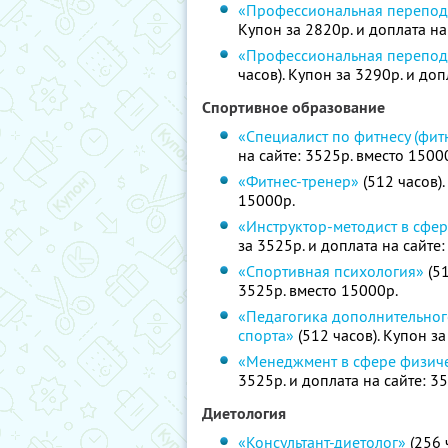
«Профессиональная переподг
Купон за 2820р. и доплата на
«Профессиональная перепод
часов). Купон за 3290р. и доп
Спортивное образование
«Специалист по фитнесу (фит
на сайте: 3525р. вместо 1500
«Фитнес-тренер»
(512 часов).
15000р.
«Инструктор-методист в сфер
за 3525р. и доплата на сайте
«Спортивная психология»
(51
3525р. вместо 15000р.
«Педагогика дополнительног
спорта»
(512 часов). Купон за
«Менеджмент в сфере физиче
3525р. и доплата на сайте: 3
Диетология
«Консультант-диетолог»
(256 