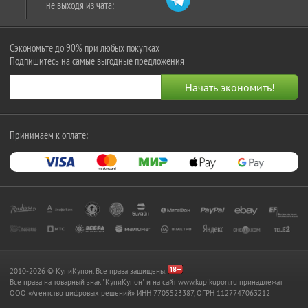
не выходя из чата:
Сэкономьте до 90% при любых покупках
Подпишитесь на самые выгодные предложения
Принимаем к оплате:
2010-2026 © КупиКупон. Все права защищены.
Все права на товарный знак "КупиКупон" и на сайт www.kupikupon.ru принадлежат
OOO «Агентство цифровых решений» ИНН 7705523387, ОГРН 1127747063212