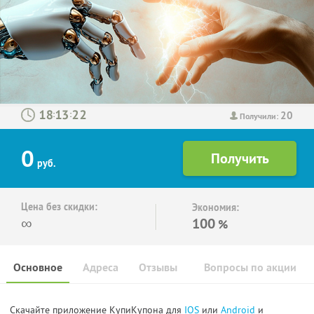
20
:
:
Получили:
0
руб.
Цена без скидки:
Экономия:
∞
100
%
Основное
Адреса
Отзывы
Вопросы по акции
Скачайте приложение КупиКупона для
IOS
или
Android
и