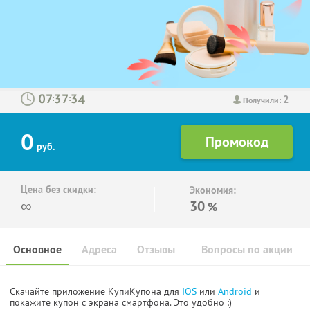
2
:
:
Получили:
0
руб.
Цена без скидки:
Экономия:
∞
30
%
Основное
Адреса
Отзывы
Вопросы по акции
Скачайте приложение КупиКупона для
IOS
или
Android
и
покажите купон с экрана смартфона. Это удобно :)