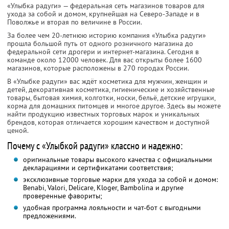
«Улыбка радуги» — федеральная сеть магазинов товаров для
ухода за собой и домом, крупнейшая на Северо-Западе и в
Поволжье и вторая по величине в России.
За более чем 20-летнюю историю компания «Улыбка радуги»
прошла большой путь от одного розничного магазина до
федеральной сети дрогери и интернет-магазина. Сегодня в
команде около 12000 человек. Для вас открыты более 1600
магазинов, которые расположены в 270 городах России.
В «Улыбке радуги» вас ждёт косметика для мужчин, женщин и
детей, декоративная косметика, гигиенические и хозяйственные
товары, бытовая химия, колготки, носки, бельё, детские игрушки,
корма для домашних питомцев и многое другое. Здесь вы можете
найти продукцию известных торговых марок и уникальных
брендов, которая отличается хорошим качеством и доступной
ценой.
Почему с «Улыбкой радуги» классно и надежно:
оригинальные товары высокого качества с официальными
декларациями и сертификатами соответствия;
эксклюзивные торговые марки для ухода за собой и домом:
Benabi, Valori, Delicare, Kloger, Bambolina и другие
проверенные фавориты;
удобная программа лояльности и чат-бот с выгодными
предложениями.