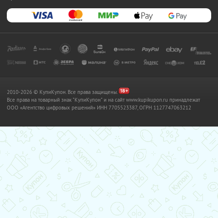
2010-2026 © КупиКупон. Все права защищены.
Все права на товарный знак "КупиКупон" и на сайт www.kupikupon.ru принадлежат
OOO «Агентство цифровых решений» ИНН 7705523387, ОГРН 1127747063212