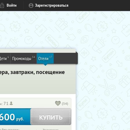
Войти
Зарегистрироваться
6
54
17
Дети
Промокоды
Отели
ера, завтраки, посещение
71
(54)
и:
600
КУПИТЬ
руб.
 без скидки: