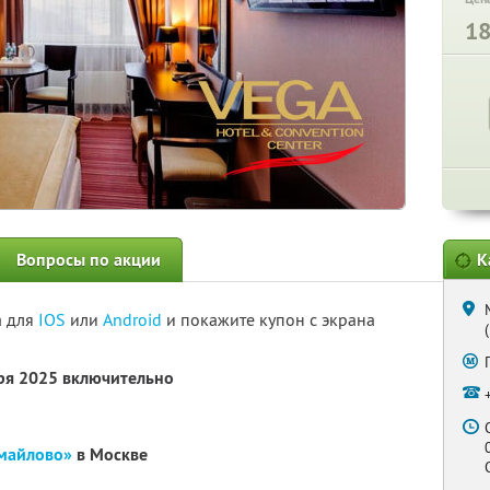
1
Вопросы по акции
К
а для
IOS
или
Android
и покажите купон с экрана
бря 2025 включительно
змайлово»
в Москве