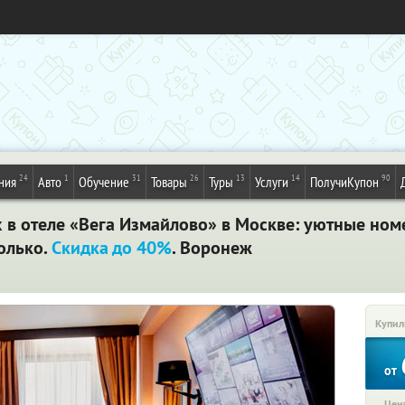
24
1
31
26
13
14
90
ния
Авто
Обучение
Товары
Туры
Услуги
ПолучиКупон
х в отеле «Вега Измайлово» в Москве: уютные ном
только.
Скидка до 40%
. Воронеж
Купил
от
Цена