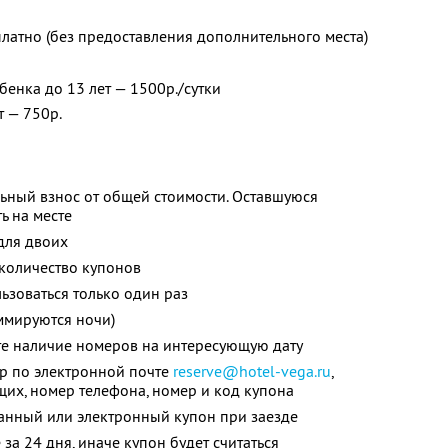
платно (без предоставления дополнительного места)
бенка до 13 лет — 1500р./сутки
т — 750р.
ьный взнос от общей стоимости. Оставшуюся
ь на месте
для двоих
количество купонов
зоваться только один раз
ммируются ночи)
те наличие номеров на интересующую дату
ер по электронной почте
reserve@hotel-vega.ru
,
их, номер телефона, номер и код купона
анный или электронный купон при заезде
за 24 дня, иначе купон будет считаться