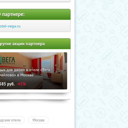
 партнере:
otel-vega.ru
ругие акции партнера
ых для двоих в отеле «Вега
майлово» в Москве
585
руб.
-43%
одские отели
Москва