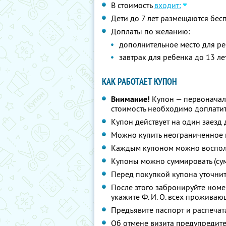
В стоимость
входит:
Дети до 7 лет размещаются бес
Доплаты по желанию:
дополнительное место для ре
завтрак для ребенка до 13 ле
КАК РАБОТАЕТ КУПОН
Внимание!
Купон — первоначал
стоимость необходимо доплатит
Купон действует на один заезд 
Можно купить неограниченное 
Каждым купоном можно восполь
Купоны можно суммировать (су
Перед покупкой купона уточни
После этого забронируйте ном
укажите
Ф. И. О.
всех проживающ
Предъявите паспорт и распечат
Об отмене визита предупредите 