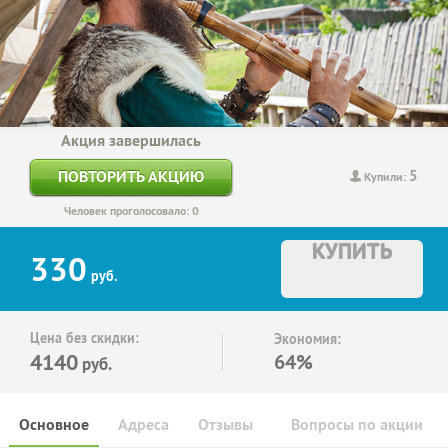
Акция завершилась
5
ПОВТОРИТЬ АКЦИЮ
Купили:
Человек проголосовало: 0
КУПИТЬ
330
руб.
Цена без скидки:
Экономия:
4140
64%
руб.
Основное
Адреса
Отзывы
Вопросы по акции