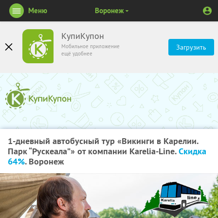
Меню
Воронеж
КупиКупон
Мобильное приложение
Загрузить
ещё удобнее
1-дневный автобусный тур «Викинги в Карелии.
Парк “Рускеала”» от компании Karelia-Line.
Скидка
64%
. Воронеж