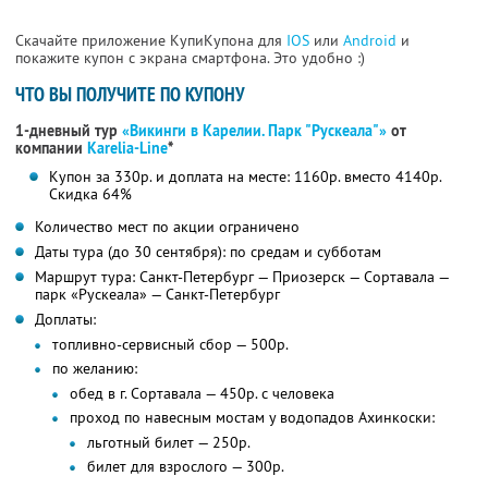
Скачайте приложение КупиКупона для
IOS
или
Android
и
покажите купон с экрана смартфона. Это удобно :)
ЧТО ВЫ ПОЛУЧИТЕ ПО КУПОНУ
1-дневный тур
«Викинги в Карелии. Парк "Рускеала"»
от
компании
Karelia-Line
*
Купон за 330р. и доплата на месте: 1160р. вместо 4140р.
Скидка 64%
Количество мест по акции ограничено
Даты тура (до 30 сентября): по средам и субботам
Маршрут тура: Санкт-Петербург — Приозерск — Сортавала —
парк «Рускеала» — Санкт-Петербург
Доплаты:
топливно-сервисный сбор — 500р.
по желанию:
обед в г. Сортавала — 450р. с человека
проход по навесным мостам у водопадов Ахинкоски:
льготный билет — 250р.
билет для взрослого — 300р.