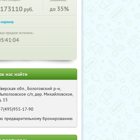
Экономия:
173110
35%
до
руб.
нца продаж осталось:
:
:
ак нас найти
Тверская обл., Бологовский р-н,
Выползовское с/п, дер. Михайловское,
д. 15
+7(495)955-17-90
по предварительному бронированию