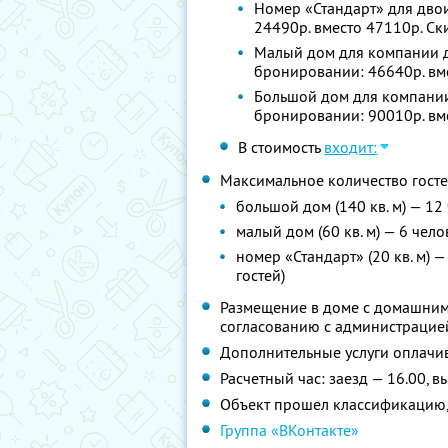
Номер «Стандарт» для двои
24490р. вместо 47110р. С
Малый дом для компании до
бронировании: 46640р. вм
Большой дом для компании 
бронировании: 90010р. вм
В стоимость
входит:
Максимальное количество госте
большой дом (140 кв. м) — 12
малый дом (60 кв. м) — 6 чел
номер «Стандарт» (20 кв. м) 
гостей)
Размещение в доме с домашним
согласованию с администрацие
Дополнительные услуги оплачив
Расчетный час: заезд — 16.00, в
Объект прошел классификацию,
Группа «ВКонтакте»