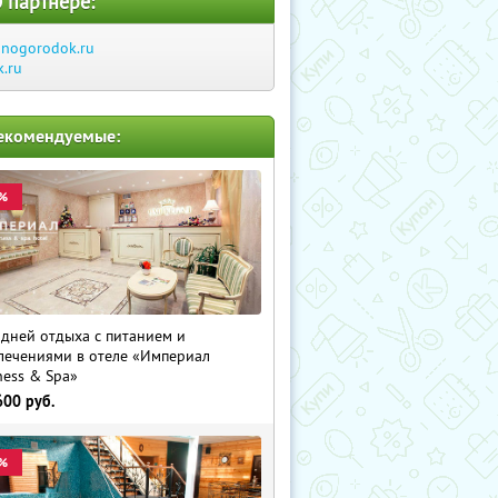
 партнере:
inogorodok.ru
k.ru
екомендуемые:
%
 дней отдыха с питанием и
лечениями в отеле «Империал
ness & Spa»
600
руб.
%