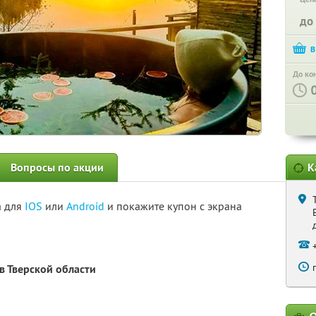
до
До ко
Вопросы по акции
К
а для
IOS
или
Android
и покажите купон с экрана
в Тверской области