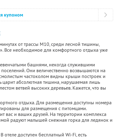
ся купоном
Е
 минутах от трассы М10, среди лесной тишины,
». Все необходимое для комфортного отдыха уже
евенчатыми башнями, некогда служившими
 поселений. Они величественно возвышаются на
а смолистым частоколом видны крыши построек и
ь царит абсолютная тишина, нарушаемая лишь
естом ветвей высоких деревьев. Кажется, что вы
мфортного отдыха. Для размещения доступны номера
тированы для размещения с питомцами.
ит вас и ваших друзей. На территории комплекса
зимой радуют малышей снежная горка для ледянок и
В отеле доступен бесплатный Wi-Fi, есть