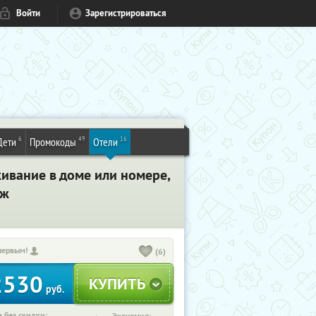
Войти
Зарегистрироваться
6
49
16
Дети
Промокоды
Отели
живание в доме или номере,
еж
первым!
(6)
2530
руб.
 без скидки: