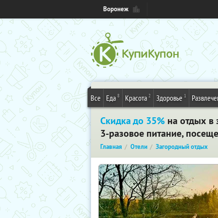
Воронеж
8
2
1
Все
Еда
Красота
Здоровье
Развлече
Скидка до 35%
на отдых в 
3-разовое питание, посещ
Главная
Отели
Загородный отдых