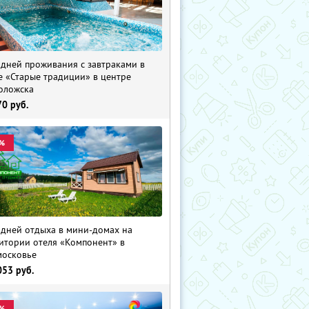
 дней проживания с завтраками в
е «Старые традиции» в центре
оложска
70
руб.
%
 дней отдыха в мини-домах на
итории отеля «Компонент» в
осковье
053
руб.
%