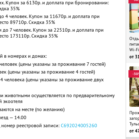
х. Купон за 6130р. и доплата при бронировании:
кидка 35%
 4 человек. Купон за 11670р. и доплата при
есто 89710р. Скидка 35%
до 7 человек. Купон за 22510р. и доплата при
есто 173110р. Скидка 35%
Отды
пита
Wi-F
й в номерах и домах:
от
3
 человек (цены указаны за проживание 7 гостей)
овек (цены указаны за проживание 4 гостей)
-30
— 4 человека (цены указаны за проживание двух
и животными осуществляется по предварительному
й экоотеля
аются на месте (по желанию)
Прож
ыезд — 14.00
заго
Туль
 номер реестровой записи:
С692024005260
от
4