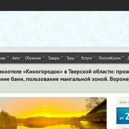
24
1
31
26
13
12
85
ния
Авто
Обучение
Товары
Туры
Услуги
ПолучиКупон
экоотеле «Киногородок» в Тверской области: про
ение бани, пользование мангальной зоной. Ворон
Купи 
от
Цена