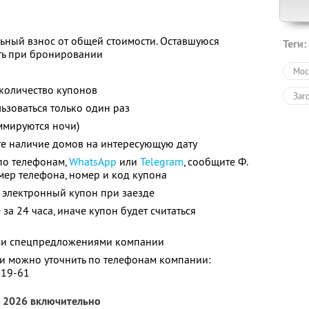
ьный взнос от общей стоимости. Оставшуюся
Теги:
ть при бронировании
Мос
количество купонов
Заг
зоваться только один раз
ммируются ночи)
те наличие домов на интересующую дату
по телефонам,
WhatsApp
или
Telegram
, сообщите Ф.
номер телефона, номер и код купона
 электронный купон при заезде
за 24 часа, иначе купон будет считаться
ими спецпредложениями компании
 можно уточнить по телефонам компании:
-19-61
а 2026 включительно