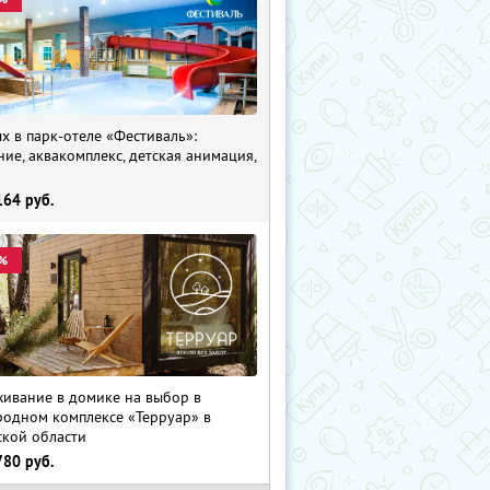
х в парк-отеле «Фестиваль»:
ние, аквакомплекс, детская анимация,
i
164
руб.
%
ивание в домике на выбор в
родном комплексе «Терруар» в
ской области
780
руб.