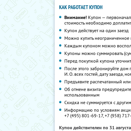
КАК РАБОТАЕТ КУПОН
Внимание!
Купон — первоначал
стоимость необходимо доплати
Купон действует на один заезд
Можно купить неограниченное 
Каждым купоном можно восполь
Купоны можно суммировать (су
Перед покупкой купона уточни
После этого забронируйте дом 
И. О. всех гостей, дату заезда, 
Предъявите распечатанный или
Об отмене визита предупредите 
использованным
Скидка не суммируется с друг
Информацию по условиям акции
+7 (495) 801-69-17,
+7 (958) 717
Купон действителен по 31 август