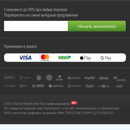
Сэкономьте до 90% при любых покупках
Подпишитесь на самые выгодные предложения
Принимаем к оплате:
2010-2026 © КупиКупон. Все права защищены.
Все права на товарный знак "КупиКупон" и на сайт www.kupikupon.ru принадлежат
OOO «Агентство цифровых решений» ИНН 7705523387, ОГРН 1127747063212