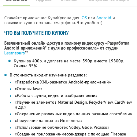
Скачайте приложение КупиКупона для
IOS
или
Android
и
покажите купон с экрана смартфона. Это удобно :)
ЧТО ВЫ ПОЛУЧИТЕ ПО КУПОНУ
Безлимитный онлайн-доступ к полному видеокурсу «Разработка
Android-приложений* с нуля до профессионала» от студии
Learncours
**
Купон за 400р. и доплата на месте: 590р. вместо 19800р.
Скидка 95%
В стоимость входит изучение разделов:
«Разработка XML-разметки Android-приложений»
«Основы Java»
«Работа с аудио, видео и изображениями»
«Изучение элементов Material Design, RecyclerView, CardView
и др.»
«Сохранение различных видов данных разными способами»
«Получение данных из Интернета»
«Использование библиотек Volley, Glide, Picasso»
«Создание приложения-мессенджера с помощью Firebase