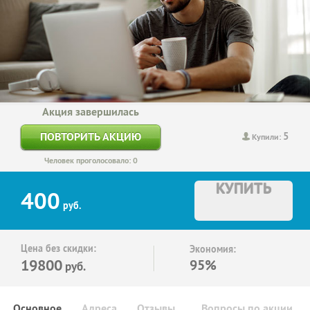
Акция завершилась
5
ПОВТОРИТЬ АКЦИЮ
Купили:
Человек проголосовало: 0
КУПИТЬ
400
руб.
Цена без скидки:
Экономия:
19800
95%
руб.
Основное
Адреса
Отзывы
Вопросы по акции