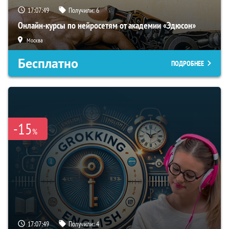
17:07:48
Получили:
6
Онлайн-курсы по нейросетям от академии «Эдюсон»
Москва
Бесплатно
ПОДРОБНЕЕ
-15
%
17:07:48
Получили:
4