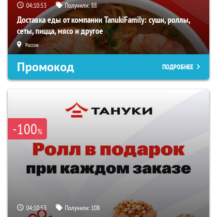
04:10:52
Получили:
88
Доставка еды от компании TanukiFamily: суши, роллы,
сеты, пицца, мясо и другое
Россия
Промокод
ПОДРОБНЕЕ
-100
%
04:10:52
Получили:
108