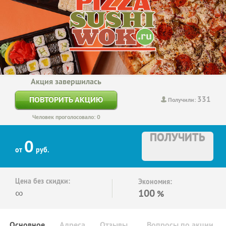
Акция завершилась
331
ПОВТОРИТЬ АКЦИЮ
Получили:
Человек проголосовало: 0
ПОЛУЧИТЬ
0
от
руб.
Цена без скидки:
Экономия:
∞
100
%
Основное
Адреса
Отзывы
Вопросы по акции