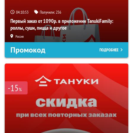
04:10:52
Получили:
256
Первый заказ от 1090р. в приложении TanukiFamily:
роллы, суши, пицца и другое
Россия
Промокод
ПОДРОБНЕЕ
-15
%