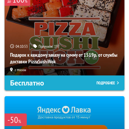
%
до
04:10:52
Получили:
197
Подарок к каждому заказу на сумму от 1519р. от службы
доставки PizzaSushiWok
г. Москва
Бесплатно
ПОДРОБНЕЕ
-50
%