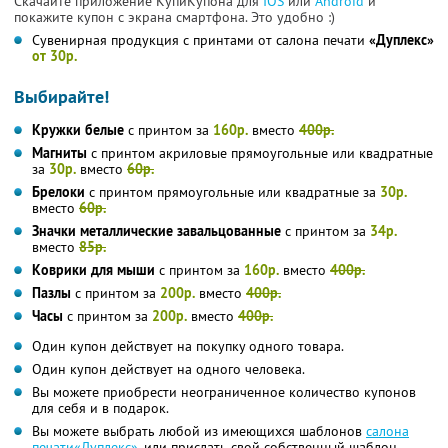
Скачайте приложение КупиКупона для
IOS
или
Android
и
покажите купон с экрана смартфона. Это удобно :)
Сувенирная продукция с принтами от салона печати
«Дуплекс»
от 30р.
Выбирайте!
Кружки белые
с принтом за
160р.
вместо
400р.
Магниты
с принтом акриловые прямоугольные или квадратные
за
30р.
вместо
60р.
Брелоки
с принтом прямоугольные или квадратные за
30р.
вместо
60р.
Значки металлические завальцованные
с принтом за
34р.
вместо
85р.
Коврики для мыши
с принтом за
160р.
вместо
400р.
Пазлы
с принтом за
200р.
вместо
400р.
Часы
с принтом за
200р.
вместо
400р.
Один купон действует на покупку одного товара.
Один купон действует на одного человека.
Вы можете приобрести неограниченное количество купонов
для себя и в подарок.
Вы можете выбрать любой из имеющихся шаблонов
салона
печати«Дуплекс»
, или прислать свой собственный шаблон