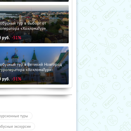
обусный тур в Выборг от
роператора «ХохломаТур»
0
руб.
-51%
тобусный тур в Великий Новгород
туроператора «ХохломаТур»
0
руб.
-51%
курсионные туры
обусные экскурсии