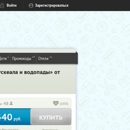
Войти
Зарегистрироваться
6
49
16
Дети
Промокоды
Отели
скеала и водопады» от
48
(103)
и:
440
КУПИТЬ
руб.
 без скидки: