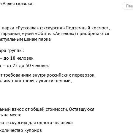
«Аллея сказок»:
Пеш
Экс
 парка «Рускеала» (экскурсия «Подземный космос»,
 тарзанки, музей «Обитель Ангелов») приобретаются
 актуальным ценам парка
ора группы:
— до 18 человек
а — от 25 до 50 человек
ует требованиям внутрироссийских перевозок,
лимат-контроля, аудиосистемами,
ьный взнос от общей стоимости. Оставшуюся
ь на месте
 на экскурсию для одного человека
количество купонов