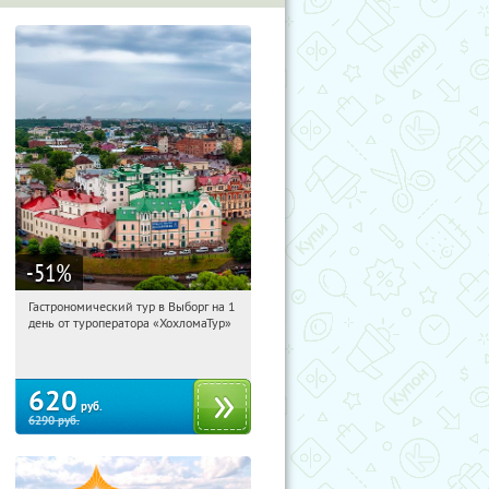
-51
%
Гастрономический тур в Выборг на 1
00:40:34
Купи первым!
день от туроператора «ХохломаТур»
Сенная площадь
620
руб.
6290
руб.