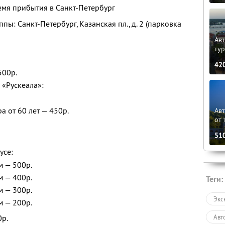
емя прибытия в Санкт-Петербург
пы: Санкт-Петербург, Казанская пл., д. 2 (парковка
Авт
ту
42
500р.
 «Рускеала»:
а от 60 лет — 450р.
Ав
от 
51
усе:
м — 500р.
м — 400р.
Теги:
м — 300р.
Экс
м — 200р.
Авт
0р.