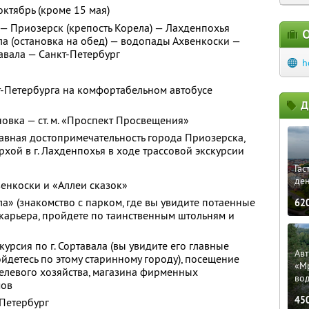
октябрь (кроме 15 мая)
 — Приозерск (крепость Корела) — Лахденпохья
О
ла (остановка на обед) — водопады Ахвенкоски —
авала — Санкт-Петербург
h
т-Петербурга на комфортабельном автобусе
Д
новка — ст. м. «Проспект Просвещения»
лавная достопримечательность города Приозерска,
хой в г. Лахденпохья в ходе трассовой экскурсии
Гас
ден
енкоски и «Аллеи сказок»
а» (знакомство с парком, где вы увидите потаенные
62
карьера, пройдете по таинственным штольням и
курсия по г. Сортавала (вы увидите его главные
Ав
йдетесь по этому старинному городу), посещение
«М
елевого хозяйства, магазина фирменных
во
мов
45
-Петербург