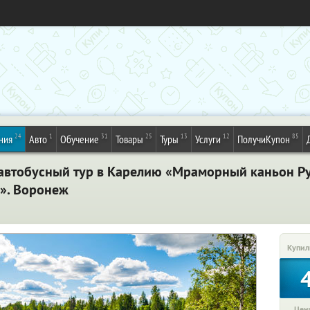
24
1
31
25
13
12
85
ния
Авто
Обучение
Товары
Туры
Услуги
ПолучиКупон
автобусный тур в Карелию «Мраморный каньон Ру
». Воронеж
Купил
Цена