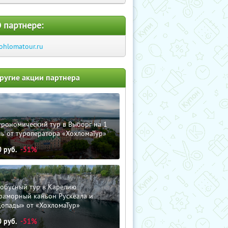
 партнере:
ohlomatour.ru
ругие акции партнера
трономический тур в Выборг на 1
ь от туроператора «ХохломаТур»
0
руб.
-51%
тобусный тур в Карелию
раморный каньон Рускеала и
допады» от «ХохломаТур»
0
руб.
-51%