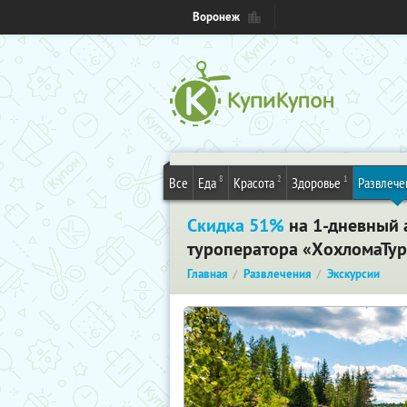
Воронеж
8
2
1
Все
Еда
Красота
Здоровье
Развлече
Скидка 51%
на 1-дневный 
туроператора «ХохломаТур
Главная
Развлечения
Экскурсии