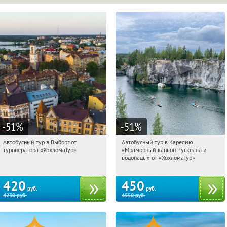
-51
%
-51
%
Автобусный тур в Выборг от
Автобусный тур в Карелию
00:40:34
Купили:
9
00:40:34
Купили:
24
туроператора «ХохломаТур»
«Мраморный каньон Рускеала и
Сенная площадь
Сенная площадь
водопады» от «ХохломаТур»
420
450
руб.
руб.
4230
руб.
4550
руб.