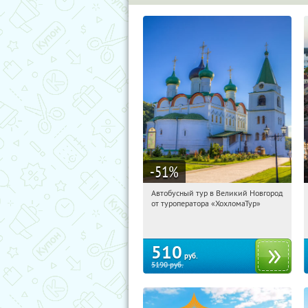
-51
%
Автобусный тур в Великий Новгород
00:40:34
Купили:
2
от туроператора «ХохломаТур»
Сенная площадь
510
руб.
5190
руб.