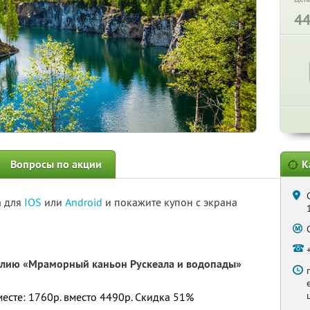
4
Вопросы по акции
К
а для
IOS
или
Android
и покажите купон с экрана
елию «Мраморный каньон Рускеала и водопады»
месте: 1760р. вместо 4490р. Скидка 51%