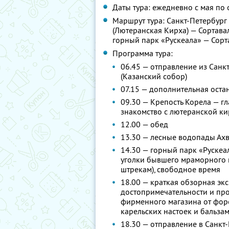
Даты тура: ежедневно с мая по 
Маршрут тура: Санкт-Петербург
(Лютеранская Кирха) — Сортава
горный парк «Рускеала» — Сорт
Программа тура:
06.45 — отправление из Санк
(Казанский собор)
07.15 — дополнительная оста
09.30 — Крепость Корела — г
знакомство с лютеранской кир
12.00 — обед
13.30 — лесные водопады Ахв
14.30 — горный парк «Рускеал
уголки бывшего мраморного 
штрекам), свободное время
18.00 — краткая обзорная экс
достопримечательности и про
фирменного магазина от фор
карельских настоек и бальза
18.30 — отправление в Санкт