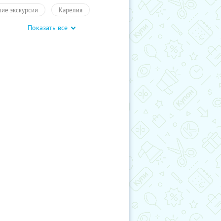
ие экскурсии
Карелия
Показать все
курсии
Туры
Развлечения