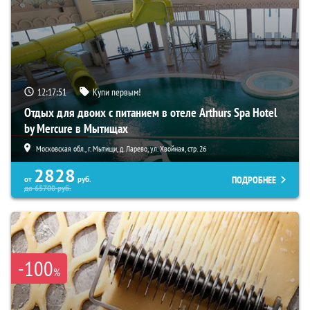
12:17:50
Купи первым!
Отдых для двоих с питанием в отеле Arthurs Spa Hotel
by Mercure в Мытищах
Московская обл., г. Мытищи, д. Ларево, ул. Хвойная, стр. 26
2828
ПОДРОБНЕЕ
от
руб.
до
65700
руб.
-100
%