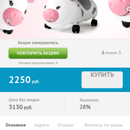
Акция завершилась
1
ПОВТОРИТЬ АКЦИЮ
Купили:
Человек проголосовало: 0
КУПИТЬ
2250
руб.
Цена без скидки:
Экономия:
3130
28%
руб.
Основное
Адреса
Отзывы
Вопросы по акции