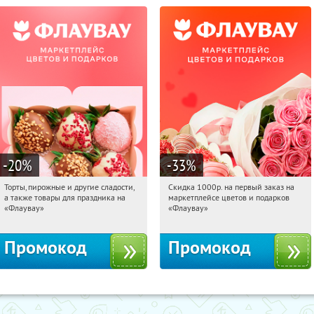
-20
%
-33
%
Торты, пирожные и другие сладости,
Скидка 1000р. на первый заказ на
14:29:38
Получили:
6
14:29:38
Получили:
18
а также товары для праздника на
маркетплейсе цветов и подарков
Россия
Россия
«Флаувау»
«Флаувау»
Промокод
Промокод