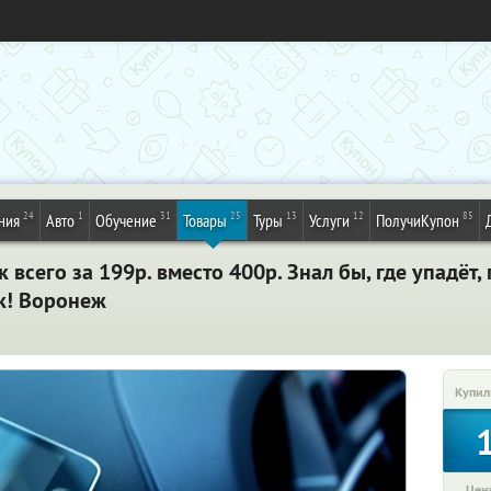
24
1
31
25
13
12
85
ния
Авто
Обучение
Товары
Туры
Услуги
ПолучиКупон
всего за 199р. вместо 400р. Знал бы, где упадёт,
к! Воронеж
Купил
Цена