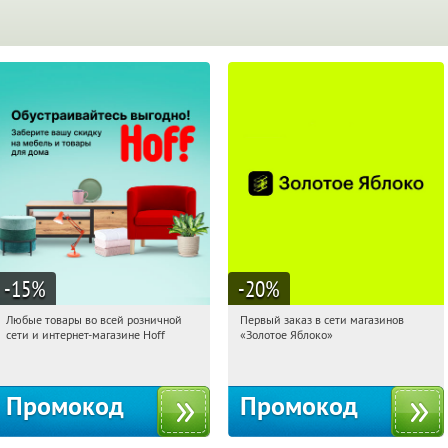
-15
%
-20
%
Любые товары во всей розничной
Первый заказ в сети магазинов
14:29:38
Получили:
83
14:29:38
Получи первым!
сети и интернет-магазине Hoff
«Золотое Яблоко»
Москва, 1-й Волоколамский проезд,
Россия
10с1
Промокод
Промокод