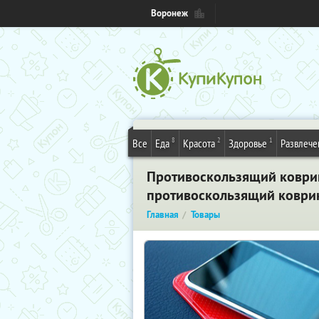
Воронеж
8
2
1
Все
Еда
Красота
Здоровье
Развлече
Противоскользящий коврик 
противоскользящий коври
Главная
Товары