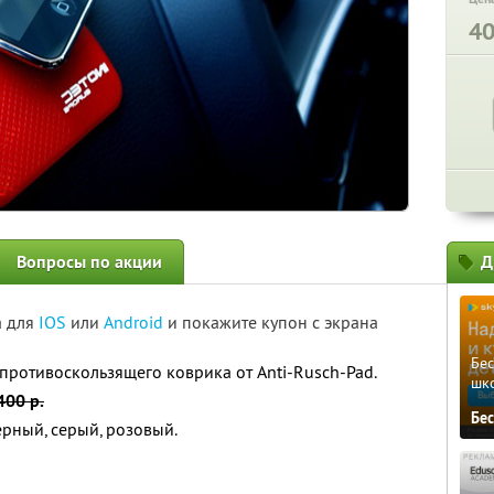
4
Вопросы по акции
Д
а для
IOS
или
Android
и покажите купон с экрана
Бе
противоскользящего коврика от Anti-Rusch-Pad.
шк
400 р.
Бе
ерный, серый, розовый.