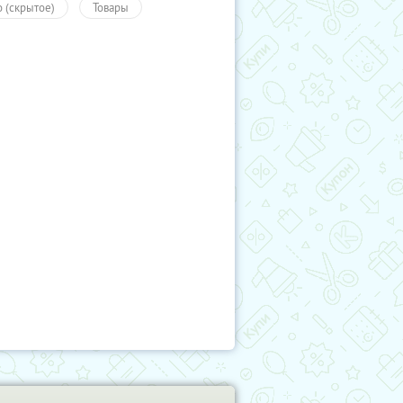
о (скрытое)
Товары