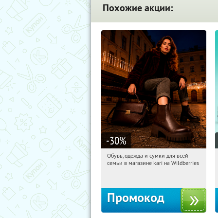
Похожие акции:
-30
%
Обувь, одежда и сумки для всей
14:29:38
Получили:
1
семьи в магазине kari на Wildberries
Россия
Промокод