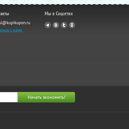
такты
Мы в Соцсетях
si@kupikupon.ru
аться с нами