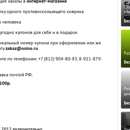
щие заказы в
интернет-магазине
Ра
пку одного противоскользящего коврика
«Э
Бе
о человека
угодно купонов для себя и в подарок
икальный номер купона при оформлении или же
чту
zakaz@osino.ru
Кур
те по телефонам: +7 (812) 904-80-83, 8-921-879-
Бе
авка почтой РФ:
100р.
Ра
дне
Бе
а 2012 включительно
Люб