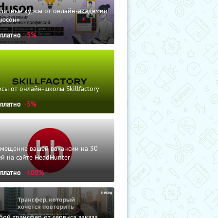
зличные курсы от онлайн-академии
дюсон»
сплатно
-5%
сы от онлайн-школы Skillfactory
сплатно
-5%
змещение вашей вакансии на 30
й на сайте HeadHunter
сплатно
-100%
ой трансфер от сервиса заказа