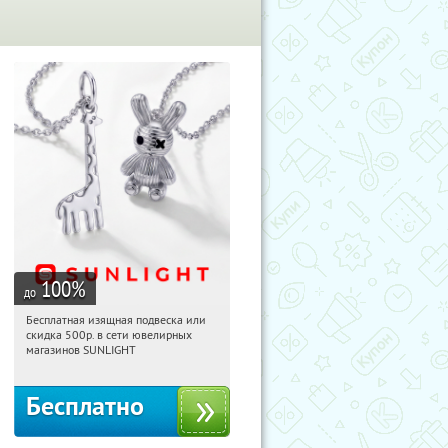
100
%
до
Бесплатная изящная подвеска или
14:29:38
Получили:
73
скидка 500р. в сети ювелирных
Россия
магазинов SUNLIGHT
Бесплатно