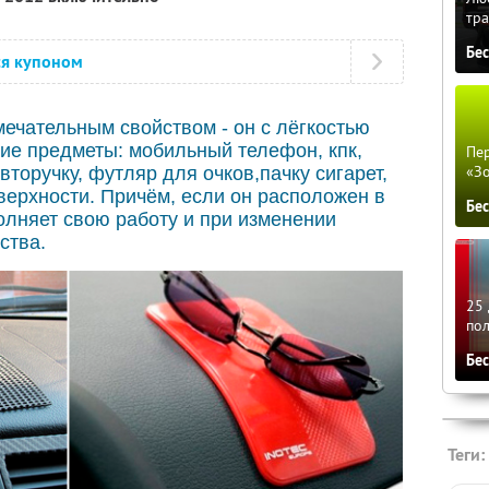
тра
Бе
ся купоном
мечательным свойством - он с лёгкостью
ие предметы: мобильный телефон, кпк,
Пер
«З
вторучку, футляр для очков,пачку сигарет,
оверхности. Причём, если он расположен в
Бе
олняет свою работу и при изменении
ства.
25 
по
Бе
Теги: