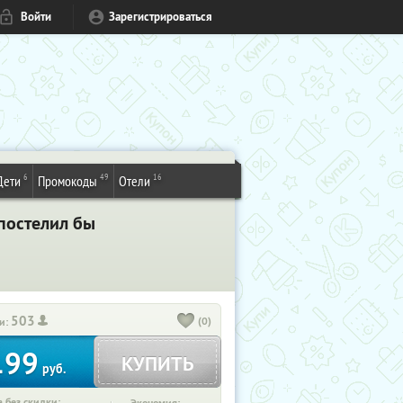
Войти
Зарегистрироваться
6
49
16
Дети
Промокоды
Отели
 постелил бы
503
(0)
и:
199
КУПИТЬ
руб.
 без скидки: