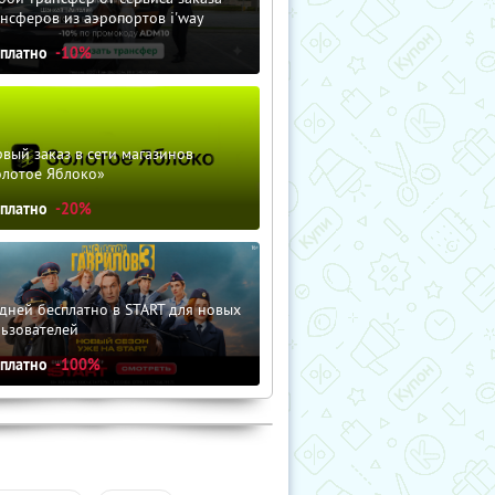
нсферов из аэропортов i'way
сплатно
-10%
вый заказ в сети магазинов
олотое Яблоко»
сплатно
-20%
дней бесплатно в START для новых
льзователей
сплатно
-100%