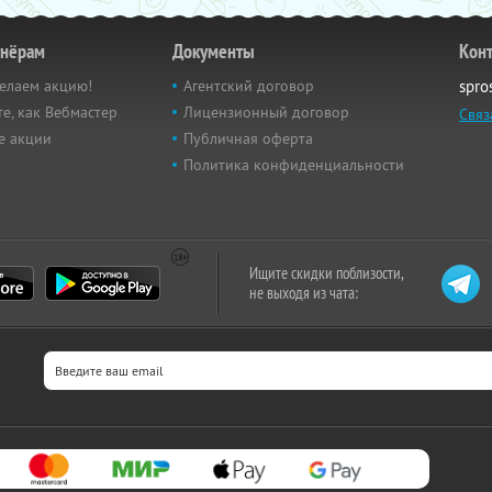
тнёрам
Документы
Кон
елаем акцию!
Агентский договор
spro
е, как Вебмастер
Лицензионный договор
Связ
е акции
Публичная оферта
Политика конфиденциальности
Ищите скидки поблизости,
не выходя из чата: