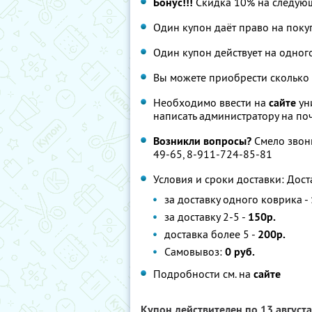
Бонус!!!
Скидка 10% на следую
Один купон даёт право на поку
Один купон действует на одног
Вы можете приобрести сколько 
Необходимо ввести на
сайте
ун
написать администратору на по
Возникли вопросы?
Смело звони
49-65, 8-911-724-85-81
Условия и сроки доставки: Дост
за доставку одного коврика -
за доставку 2-5 -
150р.
доставка более 5 -
200р.
Самовывоз:
0 руб.
Подробности см. на
сайте
Купон действителен по 13 август