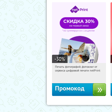
-30
%
Печать фотографий, фотокниг от
14:29:38
Получили:
4
сервиса цифровой печати netPrint
Россия
Промокод