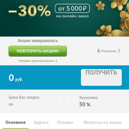
Акция завершилась
2
ПОВТОРИТЬ АКЦИЮ
Получили:
Человек проголосовало: 1
ПОЛУЧИТЬ
0
руб.
Цена без скидки:
Экономия:
∞
30
%
Основное
Адреса
Отзывы
Вопросы по акции