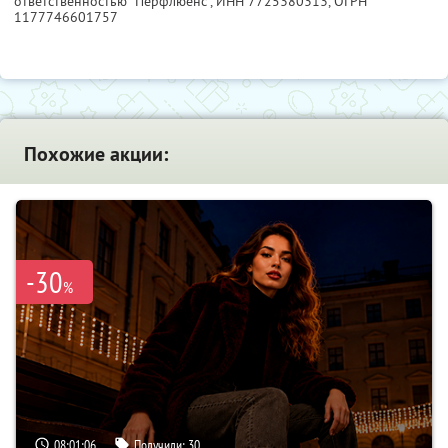
ответственностью "Перфлюенс",
ИНН 7725380313
, ОГРН
1177746601757
Похожие акции:
-30
%
08:01:05
Получили:
30